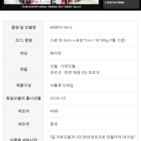
품명 및 모델명
KBB79 NEO
크기, 중량
가로 39.5cm x 세로 7cm / 약 198g (1통 기준)
색상
화이트
깃털 : 거위깃털
재질
코르크 : 천연 재생 2단 코르크
제품구성
셔틀콕 12개입
동일모델의 출시년월
2026-03
제조자
KBB
제조국
중국
1급 거위깃털과 2단 천연코르크로 만들어져 내구성/
상품별 세부사양