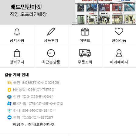
공지사항
상품후기
이벤트
관심상품
장바구니
최근본상품
주문조회
마이페이지
입금 계좌 안내
국민
808837-04-002608
NH농협
098-01-175790
신한
100-026-840244
IBK기업
078-151498-04-012
하나
556-910013-65404
우리
1005-104-697287
예금주 : (주)배드민턴마켓