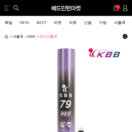
0
확딜
NEW
BEST
라켓
의류
신발
가방
셔틀콕
셔틀콕
KBB
페더셔틀콕