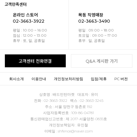
고객만족센터
온라인 스토어
목동 직영매장
02-3663-3922
02-3663-3490
평일 : 10:00 ~ 16:00
평일 : 09:00 ~ 18:00
점심 : 12:00 ~ 13:00
토요일 : 09:00 ~ 17:00
휴무 : 토, 일, 공휴일
휴무 : 일, 공휴일
고객센터 전화연결
Q&A 게시판 가기
회사소개
이용안내
개인정보처리방침
입점/제휴
PC 버전
상호명 : 배드민턴마켓 대표자 : 유미
전화 : 02-3663-3922 팩스 : 02-3663-3245
주소 : 서울 양천구 등촌로 192
사업자등록번호 : 109-86-04781
통신판매업신고번호 : 제 2017-서울양천-0835호
개인정보책임자 : 유인철
이메일 : shfence@naver.com