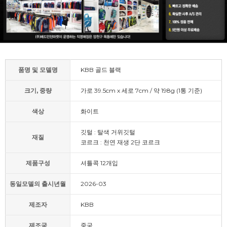
품명 및 모델명
KBB 골드 블랙
크기, 중량
가로 39.5cm x 세로 7cm / 약 198g (1통 기준)
색상
화이트
깃털 : 탈색 거위깃털
재질
코르크 : 천연 재생 2단 코르크
제품구성
셔틀콕 12개입
동일모델의 출시년월
2026-03
제조자
KBB
제조국
중국