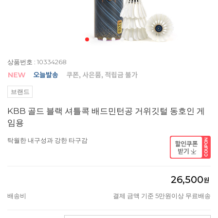
상품번호 : 10334268
브랜드
KBB 골드 블랙 셔틀콕 배드민턴공 거위깃털 동호인 게
임용
탁월한 내구성과 강한 타구감
26,500
원
배송비
결제 금액 기준 5만원이상 무료배송