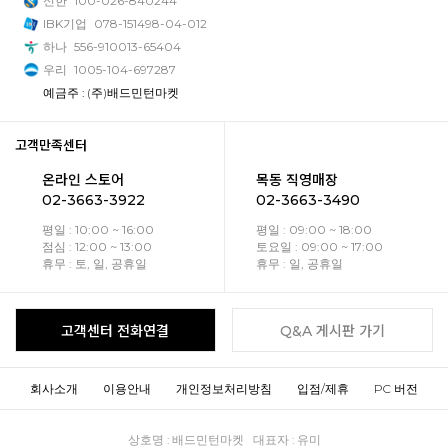
신한
100-026-840244
IBK기업
078-151498-04-012
하나
556-910013-65404
우리
1005-104-697287
예금주 : (주)배드민턴마켓
고객만족센터
온라인 스토어
목동 직영매장
02-3663-3922
02-3663-3490
평일 : 10:00 ~ 16:00
평일 : 09:00 ~ 18:00
점심 : 12:00 ~ 13:00
토요일 : 09:00 ~ 17:00
휴무 : 토, 일, 공휴일
휴무 : 일, 공휴일
고객센터 전화연결
Q&A 게시판 가기
회사소개
이용안내
개인정보처리방침
입점/제휴
PC 버전
상호명 : 배드민턴마켓 대표자 : 유미