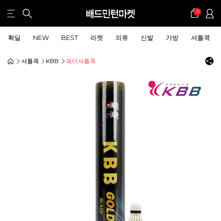
0
확딜
NEW
BEST
라켓
의류
신발
가방
셔틀콕
셔틀콕
KBB
페더셔틀콕