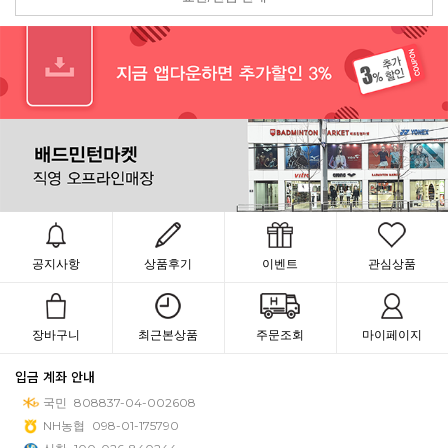
공지사항
상품후기
이벤트
관심상품
장바구니
최근본상품
주문조회
마이페이지
입금 계좌 안내
국민
808837-04-002608
NH농협
098-01-175790