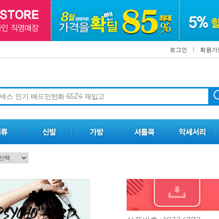
로그인
회원가