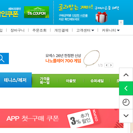
입
장바구니
주문조회
개인결제
고객센터
커뮤니티
1/3