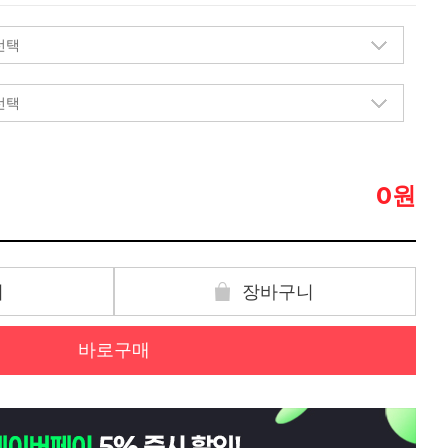
원
0
기
장바구니
바로구매