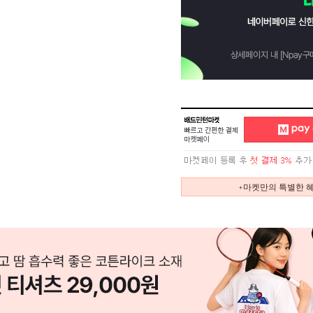
+마켓만의 특별한 