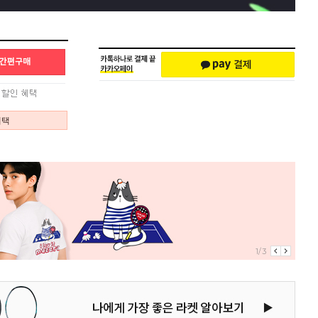
혜택
1/3