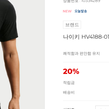
상품번호 : 10334289
브랜드
나이키 HV4188-
쾌적함과 편안함 유지
20%
적립금
배송비