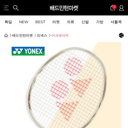
0
확딜
NEW
BEST
라켓
의류
신발
가방
셔틀콕
배드민턴라켓
요넥스
아크세이버