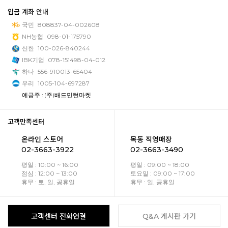
입금 계좌 안내
국민
808837-04-002608
NH농협
098-01-175790
신한
100-026-840244
IBK기업
078-151498-04-012
하나
556-910013-65404
우리
1005-104-697287
예금주 : (주)배드민턴마켓
고객만족센터
온라인 스토어
목동 직영매장
02-3663-3922
02-3663-3490
평일 : 10:00 ~ 16:00
평일 : 09:00 ~ 18:00
점심 : 12:00 ~ 13:00
토요일 : 09:00 ~ 17:00
휴무 : 토, 일, 공휴일
휴무 : 일, 공휴일
고객센터 전화연결
Q&A 게시판 가기