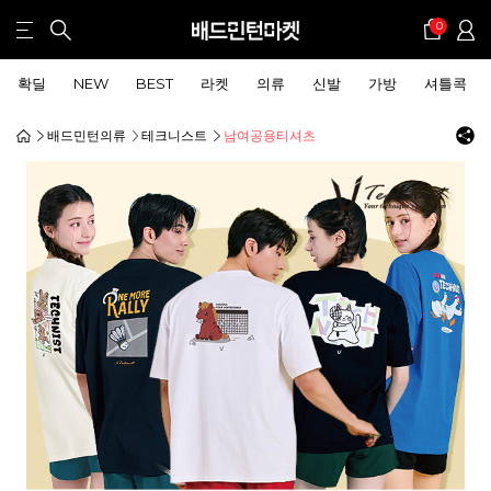
0
확딜
NEW
BEST
라켓
의류
신발
가방
셔틀콕
배드민턴의류
테크니스트
남여공용티셔츠