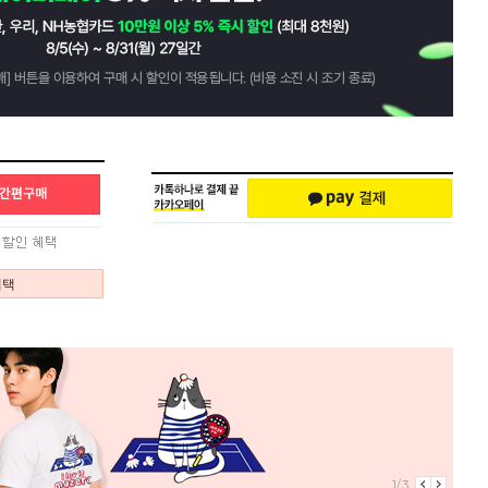
혜택
1/3