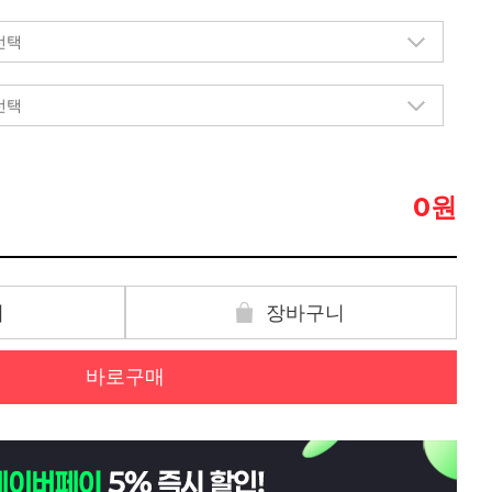
원
0
기
장바구니
바로구매