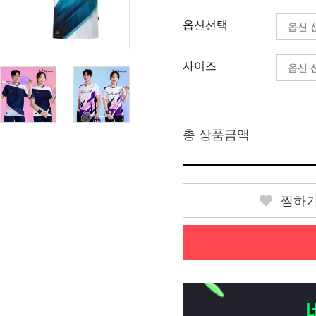
옵션선택
사이즈
총 상품금액
찜하