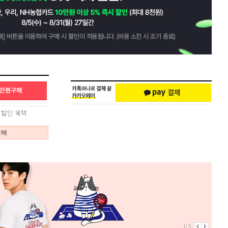
혜택
1/3