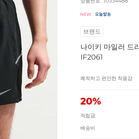
상품번호 : 10334488
브랜드
나이키 마일러 드라
IF2061
쾌적하고 편안한 착용감
20%
적립금
배송비