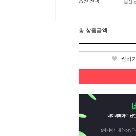
옵션 선택
총 상품금액
찜하