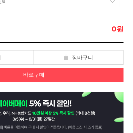
원
0
기
장바구니
바로구매