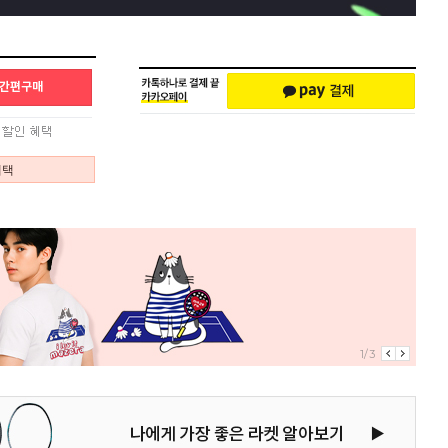
혜택
1/3