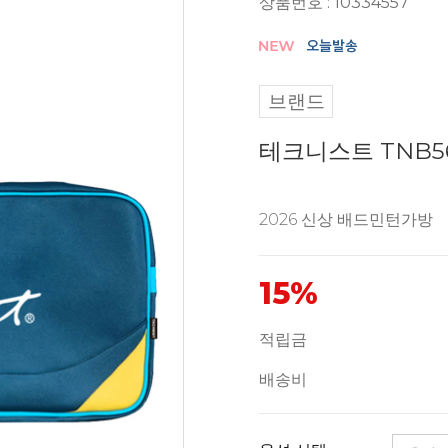
상품번호 : 10334557
브랜드
테크니스트 TNB5
2026 신상 배드민턴가방
15%
적립금
배송비