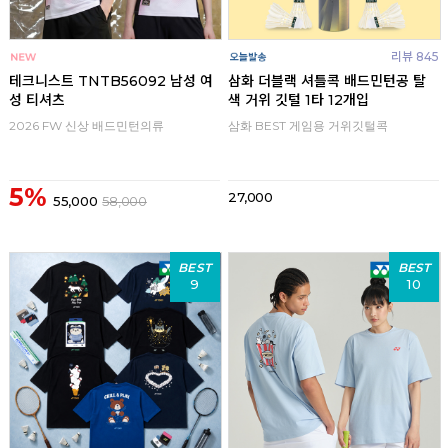
리뷰 845
테크니스트 TNTB56092 남성 여
삼화 더블랙 셔틀콕 배드민턴공 탈
성 티셔츠
색 거위 깃털 1타 12개입
2026 FW 신상 배드민턴의류
삼화 BEST 게임용 거위깃털콕
5%
27,000
55,000
58,000
BEST
BEST
9
10