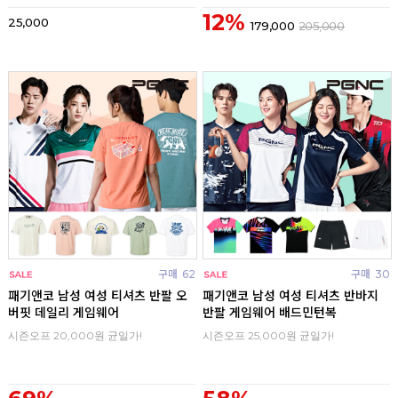
12%
25,000
179,000
205,000
구매
62
구매
30
패기앤코 남성 여성 티셔츠 반팔 오
패기앤코 남성 여성 티셔츠 반바지
버핏 데일리 게임웨어
반팔 게임웨어 배드민턴복
시즌오프 20,000원 균일가!
시즌오프 25,000원 균일가!