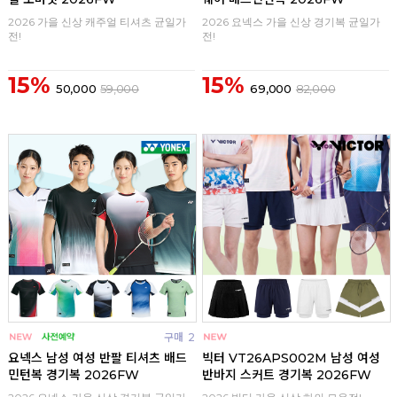
2026 가을 신상 캐주얼 티셔츠 균일가
2026 요넥스 가을 신상 경기복 균일가
전!
전!
15%
15%
50,000
59,000
69,000
82,000
구매
2
구매
0
요넥스 남성 여성 반팔 티셔츠 배드
빅터 VT26APS002M 남성 여성
민턴복 경기복 2026FW
반바지 스커트 경기복 2026FW