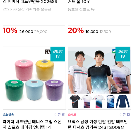
리 베이직 배드민턴복 2026SS
거트 줄 10m
2026 SS 신상 기획의류 모음전
동호인 선호도 1위
10%
20%
26,000
29,000
10,000
12,500
BEST
BEST
17
18
리뷰 81
리뷰 12
라이더 배드민턴 테니스 그립 스폰
요넥스 남성 여성 반팔 긴팔 배드민
지 스포츠 테이핑 언더랩 1개
턴 티셔츠 경기복 243TS009M