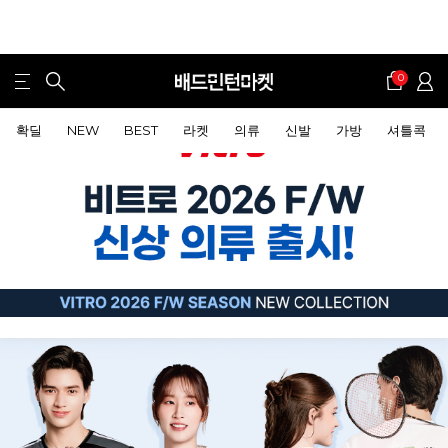
0
확딜
NEW
BEST
라켓
의류
신발
가방
셔틀콕