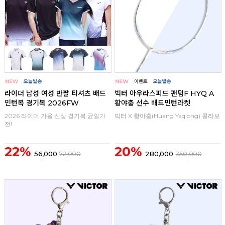
라이더 남성 여성 반팔 티셔츠 배드
빅터 아우라스피드 팬텀F HYQ A
민턴복 경기복 2026FW
황야충 선수 배드민턴라켓
2026 라이더 가을 신상 경기복 균일가
빅터 X 황야충(Huang Yaqiong) 콜라보
전!
22%
20%
56,000
72,000
280,000
350,000