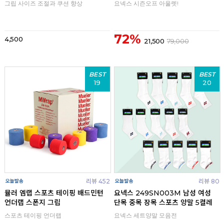
그립 사이즈 조절과 쿠션 향상
요넥스 시즌오프 아울렛!
72%
4,500
21,500
79,000
BEST
BEST
19
20
리뷰 452
리뷰 80
뮬러 엠랩 스포츠 테이핑 배드민턴
요넥스 249SN003M 남성 여성
언더랩 스폰지 그립
단목 중목 장목 스포츠 양말 5켤레
스포츠 테이핑 언더랩
요넥스 세트양말 모음전