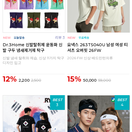
리뷰 3
Dr.3Home 신발탈취제 운동화 신
요넥스 263TS040U 남성 여성 티
발 구두 냄새제거제 탁구
셔츠 오버핏 26FW
신발 냄새 탈취와 제습, 신상 11가지 탁구
2026 FW 신상 배드민턴의류
디자인 입고
12%
15%
2,200
2,500
50,000
59,000
BEST
BEST
3
4