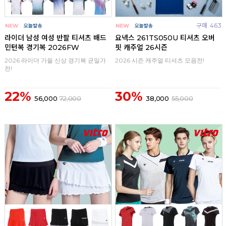
구매
0
구매
463
라이더 남성 여성 반팔 티셔츠 배드
요넥스 261TS050U 티셔츠 오버
민턴복 경기복 2026FW
핏 캐주얼 26시즌
2026 라이더 가을 신상 경기복 균일가
2026 시즌 캐주얼 티셔츠 모음전!
전!
22%
30%
56,000
72,000
38,000
55,000