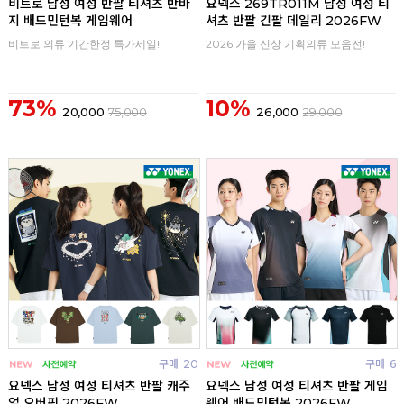
비트로 남성 여성 반팔 티셔츠 반바
요넥스 269TR011M 남성 여성 티
지 배드민턴복 게임웨어
셔츠 반팔 긴팔 데일리 2026FW
비트로 의류 기간한정 특가세일!
2026 가을 신상 기획의류 모음전!
73%
10%
20,000
75,000
26,000
29,000
구매
20
구매
6
요넥스 남성 여성 티셔츠 반팔 캐주
요넥스 남성 여성 티셔츠 반팔 게임
얼 오버핏 2026FW
웨어 배드민턴복 2026FW