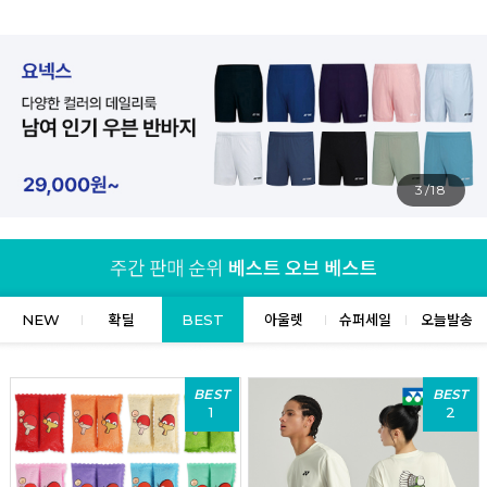
4/18
NEW
확딜
BEST
아울렛
슈퍼세일
오늘발송
BEST
BEST
1
2