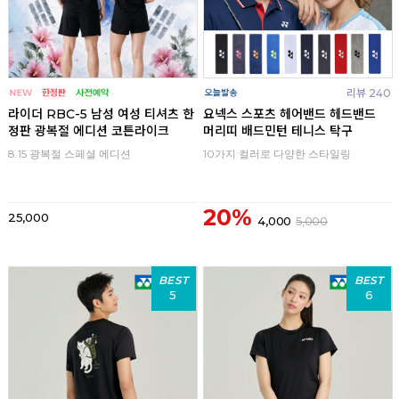
리뷰 240
라이더 RBC-5 남성 여성 티셔츠 한
요넥스 스포츠 헤어밴드 헤드밴드
정판 광복절 에디션 코튼라이크
머리띠 배드민턴 테니스 탁구
8.15 광복절 스페셜 에디션
10가지 컬러로 다양한 스타일링
20%
25,000
4,000
5,000
BEST
BEST
5
6