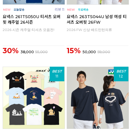
리뷰 11
요넥스 261TS050U 티셔츠 오버
요넥스 263TS044U 남성 여성 티
핏 캐주얼 26시즌
셔츠 오버핏 26FW
2026 시즌 캐주얼 티셔츠 모음전!
2026 FW 신상 배드민턴의류
30%
15%
38,000
55,000
50,000
59,000
BEST
BEST
11
12