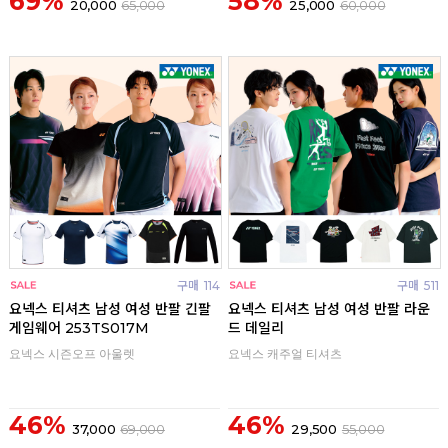
69%
58%
20,000
65,000
25,000
60,000
구매
114
구매
511
요넥스 티셔츠 남성 여성 반팔 긴팔
요넥스 티셔츠 남성 여성 반팔 라운
게임웨어 253TS017M
드 데일리
요넥스 시즌오프 아울렛
요넥스 캐주얼 티셔츠
46%
46%
37,000
69,000
29,500
55,000