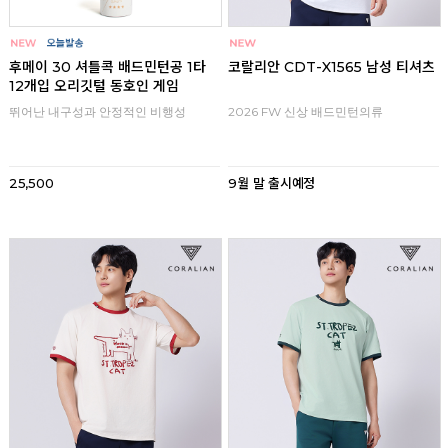
후메이 30 셔틀콕 배드민턴공 1타
코랄리안 CDT-X1565 남성 티셔츠
12개입 오리깃털 동호인 게임
뛰어난 내구성과 안정적인 비행성
2026 FW 신상 배드민턴의류
25,500
9월 말 출시예정