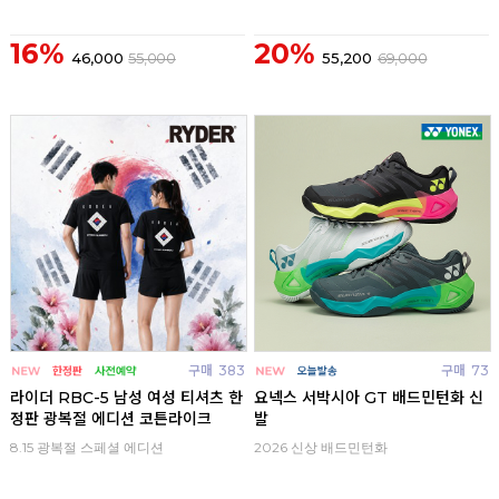
16%
20%
46,000
55,000
55,200
69,000
구매
383
구매
73
라이더 RBC-5 남성 여성 티셔츠 한
요넥스 서박시아 GT 배드민턴화 신
정판 광복절 에디션 코튼라이크
발
8.15 광복절 스페셜 에디션
2026 신상 배드민턴화