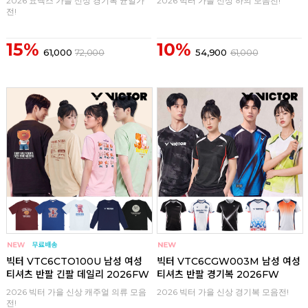
2026 요넥스 가을 신상 경기복 균일가
2026 빅터 가을 신상 하의 모음전!
전!
15%
10%
61,000
72,000
54,900
61,000
구매
0
구매
0
빅터 VTC6CTO100U 남성 여성
빅터 VTC6CGW003M 남성 여성
티셔츠 반팔 긴팔 데일리 2026FW
티셔츠 반팔 경기복 2026FW
2026 빅터 가을 신상 캐주얼 의류 모음
2026 빅터 가을 신상 경기복 모음전!
전!