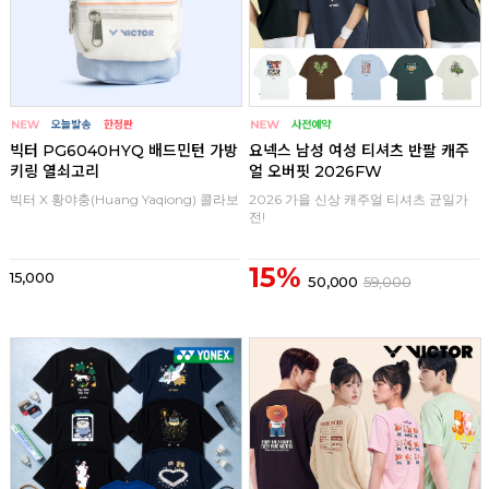
빅터 PG6040HYQ 배드민턴 가방
요넥스 남성 여성 티셔츠 반팔 캐주
키링 열쇠고리
얼 오버핏 2026FW
빅터 X 황야충(Huang Yaqiong) 콜라보
2026 가을 신상 캐주얼 티셔츠 균일가
전!
15%
15,000
50,000
59,000