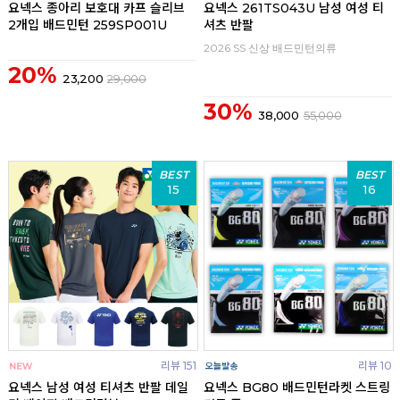
요넥스 종아리 보호대 카프 슬리브
요넥스 261TS043U 남성 여성 티
2개입 배드민턴 259SP001U
셔츠 반팔
2026 SS 신상 배드민턴의류
20%
23,200
29,000
30%
38,000
55,000
BEST
BEST
15
16
리뷰 151
리뷰 10
요넥스 남성 여성 티셔츠 반팔 데일
요넥스 BG80 배드민턴라켓 스트링