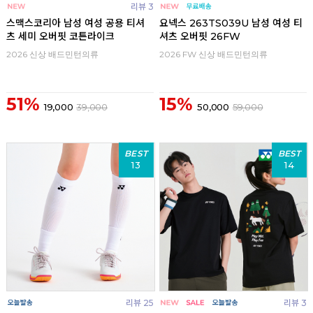
리뷰 3
스맥스코리아 남성 여성 공용 티셔
요넥스 263TS039U 남성 여성 티
츠 세미 오버핏 코튼라이크
셔츠 오버핏 26FW
2026 신상 배드민턴의류
2026 FW 신상 배드민턴의류
51%
15%
19,000
39,000
50,000
59,000
BEST
BEST
13
14
리뷰 25
리뷰 3