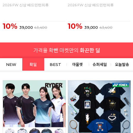
2026 FW 신상 배드민턴의류
2026 FW 신상 배드민턴의류
10%
10%
39,000
43,400
39,000
43,400
NEW
확딜
BEST
아울렛
슈퍼세일
오늘발송