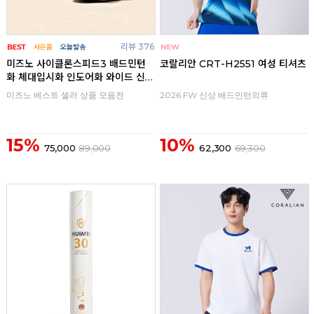
리뷰 376
미즈노 사이클론스피드3 배드민턴
코랄리안 CRT-H2551 여성 티셔츠
화 체대입시화 인도어화 와이드 신
발
미즈노 베스트 셀러 상품 모음전
2026 FW 신상 배드민턴의류
15%
10%
75,000
89,000
62,300
69,300