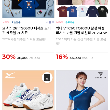
리뷰 11
요넥스 261TS050U 티셔츠 오버
빅터 VTC6CTO100U 남성 여성
핏 캐주얼 26시즌
티셔츠 반팔 긴팔 데일리 2026FW
2026 시즌 캐주얼 티셔츠 모음전!
2026 빅터 가을 신상 캐주얼 의류 모음
전!
30%
16%
38,000
55,000
46,000
55,000