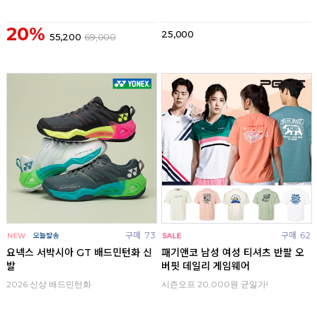
20%
25,000
55,200
69,000
구매
73
구매
62
요넥스 서박시아 GT 배드민턴화 신
패기앤코 남성 여성 티셔츠 반팔 오
발
버핏 데일리 게임웨어
2026 신상 배드민턴화
시즌오프 20,000원 균일가!