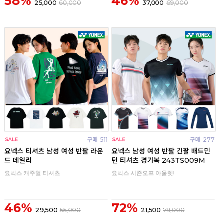
58%
46%
25,000
60,000
37,000
69,000
구매
511
구매
277
요넥스 티셔츠 남성 여성 반팔 라운
요넥스 남성 여성 반팔 긴팔 배드민
드 데일리
턴 티셔츠 경기복 243TS009M
요넥스 캐주얼 티셔츠
요넥스 시즌오프 아울렛!
46%
72%
29,500
55,000
21,500
79,000