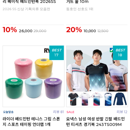
리 베이직 배드민턴복 2026SS
거트 줄 10m
2026 SS 신상 기획의류 모음전
동호인 선호도 1위
10%
20%
26,000
29,000
10,000
12,500
BEST
BEST
17
18
리뷰 81
리뷰 12
라이더 배드민턴 테니스 그립 스폰
요넥스 남성 여성 반팔 긴팔 배드민
지 스포츠 테이핑 언더랩 1개
턴 티셔츠 경기복 243TS009M