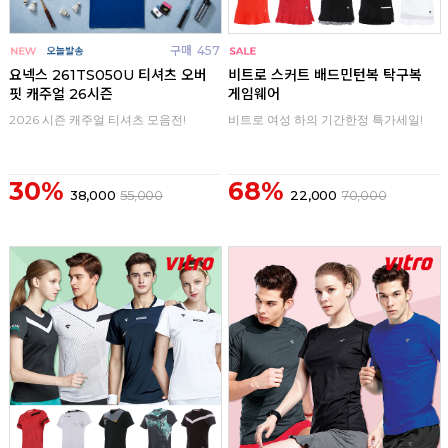
구매
457
구매
0
요넥스 261TS050U 티셔츠 오버
비트로 스커트 배드민턴복 탁구복
핏 캐주얼 26시즌
게임웨어
2026 시즌 캐주얼 티셔츠 모음전!
비트로 여성 하의 기간한정 특가세일!
30%
68%
38,000
55,000
22,000
70,000