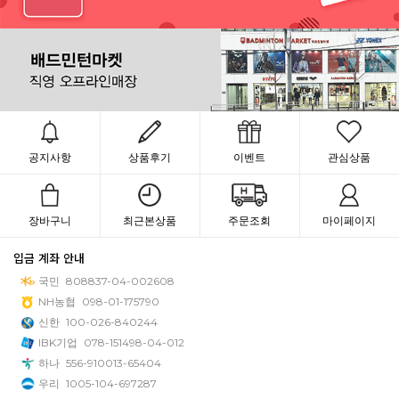
공지사항
상품후기
이벤트
관심상품
장바구니
최근본상품
주문조회
마이페이지
입금 계좌 안내
국민
808837-04-002608
NH농협
098-01-175790
신한
100-026-840244
IBK기업
078-151498-04-012
하나
556-910013-65404
우리
1005-104-697287