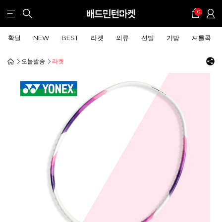
0
확딜
NEW
BEST
라켓
의류
신발
가방
셔틀콕
오늘발송
라켓