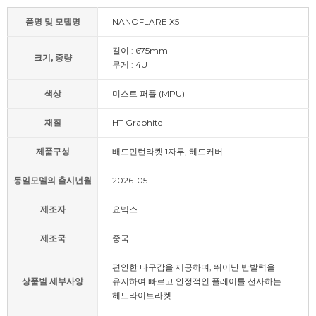
품명 및 모델명
NANOFLARE X5
길이 : 675mm
크기, 중량
무게 : 4U
색상
미스트 퍼플 (MPU)
재질
HT Graphite
제품구성
배드민턴라켓 1자루, 헤드커버
동일모델의 출시년월
2026-05
제조자
요넥스
제조국
중국
편안한 타구감을 제공하며, 뛰어난 반발력을
상품별 세부사양
유지하여 빠르고 안정적인 플레이를 선사하는
헤드라이트라켓