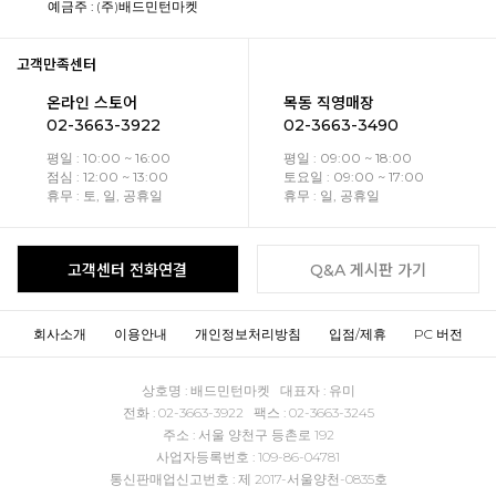
예금주 : (주)배드민턴마켓
고객만족센터
온라인 스토어
목동 직영매장
02-3663-3922
02-3663-3490
평일 : 10:00 ~ 16:00
평일 : 09:00 ~ 18:00
점심 : 12:00 ~ 13:00
토요일 : 09:00 ~ 17:00
휴무 : 토, 일, 공휴일
휴무 : 일, 공휴일
고객센터 전화연결
Q&A 게시판 가기
회사소개
이용안내
개인정보처리방침
입점/제휴
PC 버전
상호명 : 배드민턴마켓 대표자 : 유미
전화 : 02-3663-3922 팩스 : 02-3663-3245
주소 : 서울 양천구 등촌로 192
사업자등록번호 : 109-86-04781
통신판매업신고번호 : 제 2017-서울양천-0835호