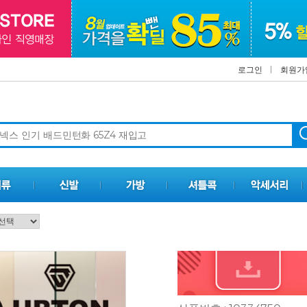
로그인
회원가