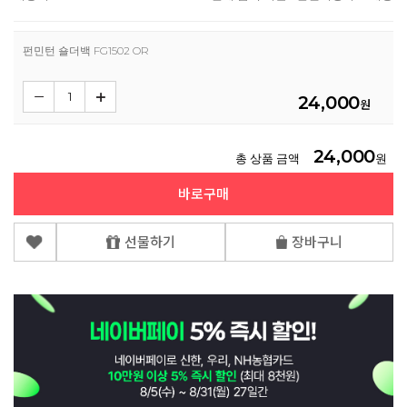
펀민턴 숄더백 FG1502 OR
24,000
원
24,000
총 상품 금액
원
바로구매
선물하기
장바구니