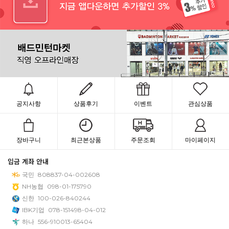
공지사항
상품후기
이벤트
관심상품
장바구니
최근본상품
주문조회
마이페이지
입금 계좌 안내
국민
808837-04-002608
NH농협
098-01-175790
신한
100-026-840244
IBK기업
078-151498-04-012
하나
556-910013-65404