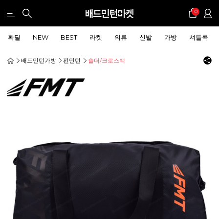
0
확딜
NEW
BEST
라켓
의류
신발
가방
셔틀콕
배드민턴가방
펀민턴
숄더/크로스백