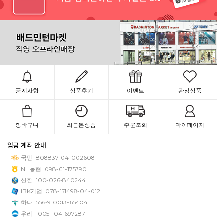
공지사항
상품후기
이벤트
관심상품
장바구니
최근본상품
주문조회
마이페이지
입금 계좌 안내
국민
808837-04-002608
NH농협
098-01-175790
신한
100-026-840244
IBK기업
078-151498-04-012
하나
556-910013-65404
우리
1005-104-697287