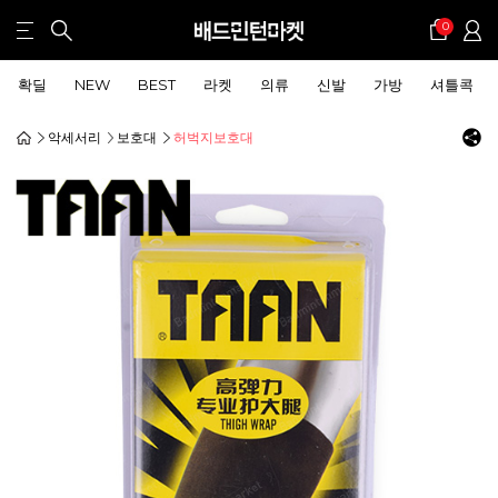
0
확딜
NEW
BEST
라켓
의류
신발
가방
셔틀콕
악세서리
보호대
허벅지보호대