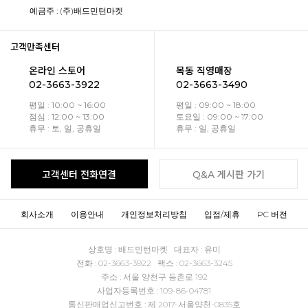
예금주 : (주)배드민턴마켓
고객만족센터
온라인 스토어
목동 직영매장
02-3663-3922
02-3663-3490
평일 : 10:00 ~ 16:00
평일 : 09:00 ~ 18:00
점심 : 12:00 ~ 13:00
토요일 : 09:00 ~ 17:00
휴무 : 토, 일, 공휴일
휴무 : 일, 공휴일
고객센터 전화연결
Q&A 게시판 가기
회사소개
이용안내
개인정보처리방침
입점/제휴
PC 버전
상호명 : 배드민턴마켓 대표자 : 유미
전화 : 02-3663-3922 팩스 : 02-3663-3245
주소 : 서울 양천구 등촌로 192
사업자등록번호 : 109-86-04781
통신판매업신고번호 : 제 2017-서울양천-0835호