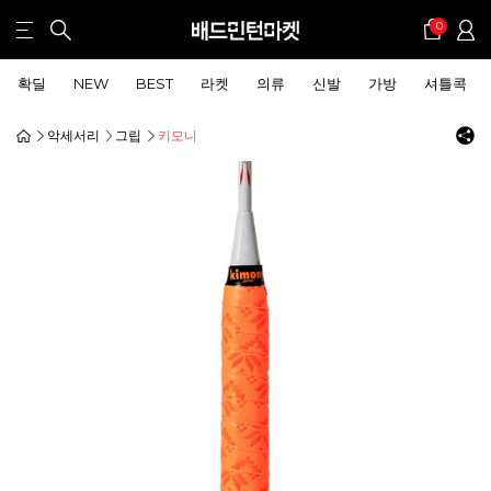
0
확딜
NEW
BEST
라켓
의류
신발
가방
셔틀콕
악세서리
그립
키모니