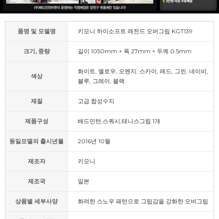
품명 및 모델명
키모니 하이소프트 레전드 오버그립 KGT139
크기, 중량
길이 1050mm × 폭 27mm × 두께 0.5mm
화이트, 옐로우, 오렌지, 스카이, 레드, 그린, 네이비,
색상
블루, 그레이, 블랙
재질
고급 합성수지
제품구성
배드민턴,스쿼시,테니스그립 1개
동일모델의 출시년월
2016년 10월
제조자
키모니
제조국
일본
상품별 세부사양
화려한 스노우 패턴으로 그립감을 강화한 오버그립