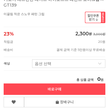
GT139
미끌림 적은 스노우 패턴 그립
2,300
23%
원
3,000원
적립금
20원
배송비
결제 금액 기준 5만원이상 무료배송
색상
0
총 상품 금액
원
바로구매
장바구니