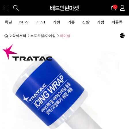
0
확딜
NEW
BEST
라켓
의류
신발
가방
셔틀콕
악세서리
스포츠겔/아이싱
아이싱