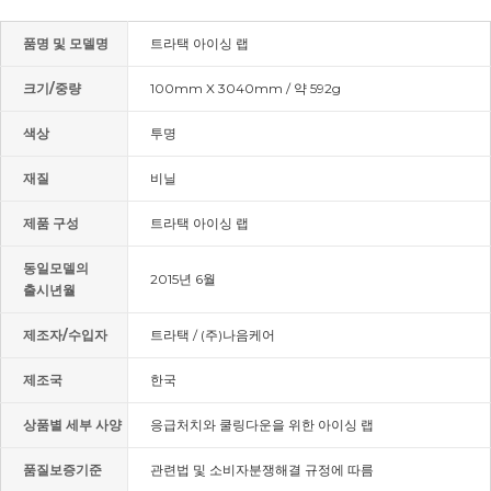
품명 및 모델명
트라택 아이싱 랩
크기/중량
100mm X 3040mm / 약 592g
색상
투명
재질
비닐
제품 구성
트라택 아이싱 랩
동일모델의
2015년 6월
출시년월
제조자/수입자
트라택 / (주)나음케어
제조국
한국
상품별 세부 사양
응급처치와 쿨링다운을 위한 아이싱 랩
품질보증기준
관련법 및 소비자분쟁해결 규정에 따름