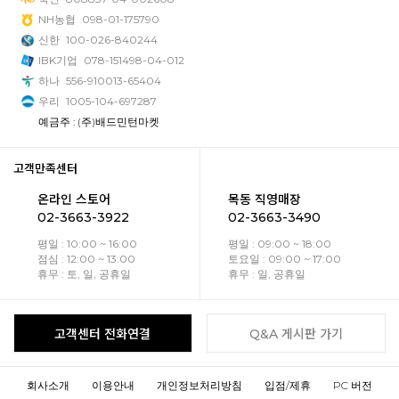
NH농협
098-01-175790
신한
100-026-840244
IBK기업
078-151498-04-012
하나
556-910013-65404
우리
1005-104-697287
예금주 : (주)배드민턴마켓
고객만족센터
온라인 스토어
목동 직영매장
02-3663-3922
02-3663-3490
평일 : 10:00 ~ 16:00
평일 : 09:00 ~ 18:00
점심 : 12:00 ~ 13:00
토요일 : 09:00 ~ 17:00
휴무 : 토, 일, 공휴일
휴무 : 일, 공휴일
고객센터 전화연결
Q&A 게시판 가기
회사소개
이용안내
개인정보처리방침
입점/제휴
PC 버전