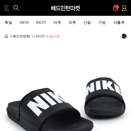
0
확딜
NEW
BEST
라켓
의류
신발
가방
셔틀콕
배드민턴화
나이키
슬리퍼