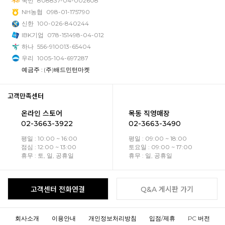
국민
808837-04-002608
NH농협
098-01-175790
신한
100-026-840244
IBK기업
078-151498-04-012
하나
556-910013-65404
우리
1005-104-697287
예금주 : (주)배드민턴마켓
고객만족센터
온라인 스토어
목동 직영매장
02-3663-3922
02-3663-3490
평일 : 10:00 ~ 16:00
평일 : 09:00 ~ 18:00
점심 : 12:00 ~ 13:00
토요일 : 09:00 ~ 17:00
휴무 : 토, 일, 공휴일
휴무 : 일, 공휴일
고객센터 전화연결
Q&A 게시판 가기
회사소개
이용안내
개인정보처리방침
입점/제휴
PC 버전