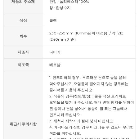
제품의 주소재
안감 : 폴리에스터 100%
창 : 합성수지
색상
블랙
230~250mm (10mm단위 여성용) / 약 121g
치수
(240mm 기준)
제조자
나이키
제조국
베트남
1. 인조피혁의 경우 : 부드러운 천으로 물을 묻혀
닦아주십시오. 오염물이 떨어지지 않는 경우에는
클리너를 사용해 주십시오.
2. 직물의 경우(천연/합성) : 물을 적신 브러쉬로
오염물을 떨쳐내 주십시오. 형태 변형 방지를 위하여
흰 종이나 천을 넣어서, 통풍이 잘 되는 그늘에서
건조시켜 주십시오.
3. 세척시 세탁기에 절대 넣지 마십시오.
취급시 주의사항
4. 바닥마모가 심한 경우 미끄러울 수 있으니 무리한
착화를 피하십시오.