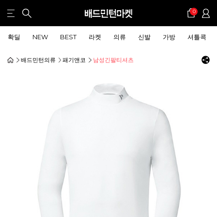
0
확딜
NEW
BEST
라켓
의류
신발
가방
셔틀콕
배드민턴의류
패기앤코
남성긴팔티셔츠