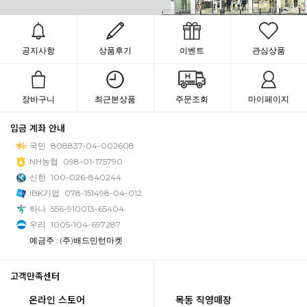
공지사항
상품후기
이벤트
관심상품
장바구니
최근본상품
주문조회
마이페이지
입금 계좌 안내
국민
808837-04-002608
NH농협
098-01-175790
신한
100-026-840244
IBK기업
078-151498-04-012
하나
556-910013-65404
우리
1005-104-697287
예금주 : (주)배드민턴마켓
고객만족센터
온라인 스토어
목동 직영매장