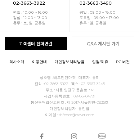
02-3663-3922
02-3663-3490
평일 : 10:00 ~ 16:00
평일 : 09:00 ~ 18:00
점심 : 12:00 ~ 13:00
토요일 : 09:00 ~ 17:00
휴무 : 토, 일, 공휴일
휴무 : 일, 공휴일
고객센터 전화연결
Q&A 게시판 가기
회사소개
이용안내
개인정보처리방침
입점/제휴
PC 버전
상호명 : 배드민턴마켓 대표자 : 유미
전화 : 02-3663-3922 팩스 : 02-3663-3245
주소 : 서울 양천구 등촌로 192
사업자등록번호 : 109-86-04781
통신판매업신고번호 : 제 2017-서울양천-0835호
개인정보책임자 : 유인철
이메일 : shfence@naver.com