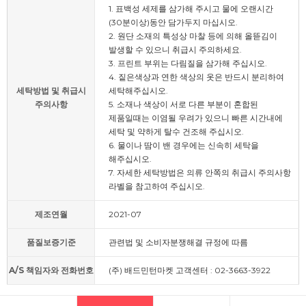
1. 표백성 세제를 삼가해 주시고 물에 오랜시간
(30분이상)동안 담가두지 마십시오.
2. 원단 소재의 특성상 마찰 등에 의해 올뜯김이
발생할 수 있으니 취급시 주의하세요.
3. 프린트 부위는 다림질을 삼가해 주십시오.
4. 짙은색상과 연한 색상의 옷은 반드시 분리하여
세탁방법 및 취급시
세탁해주십시오.
주의사항
5. 소재나 색상이 서로 다른 부분이 혼합된
제품일때는 이염될 우려가 있으니 빠른 시간내에
세탁 및 약하게 탈수 건조해 주십시오.
6. 물이나 땀이 밴 경우에는 신속히 세탁을
해주십시오.
7. 자세한 세탁방법은 의류 안쪽의 취급시 주의사항
라벨을 참고하여 주십시오.
제조연월
2021-07
품질보증기준
관련법 및 소비자분쟁해결 규정에 따름
A/S 책임자와 전화번호
(주) 배드민턴마켓 고객센터 : 02-3663-3922