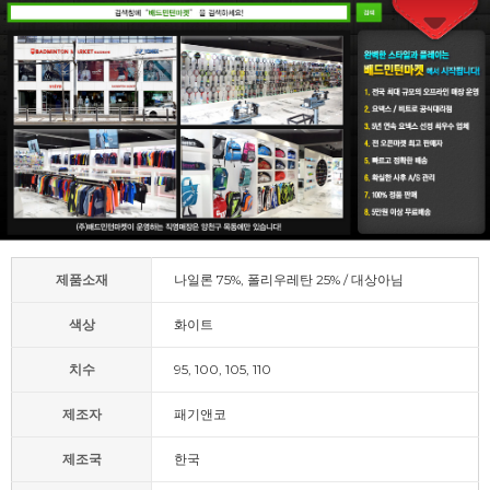
제품소재
나일론 75%, 폴리우레탄 25% / 대상아님
색상
화이트
치수
95, 100, 105, 110
제조자
패기앤코
제조국
한국