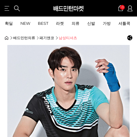
0
확딜
NEW
BEST
라켓
의류
신발
가방
셔틀콕
배드민턴의류
패기앤코
남성티셔츠