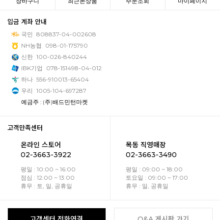
장바구니
최근본상품
주문조회
마이페이지
입금 계좌 안내
국민
808837-04-002608
NH농협
098-01-175790
신한
100-026-840244
IBK기업
078-151498-04-012
하나
556-910013-65404
우리
1005-104-697287
예금주 : (주)배드민턴마켓
고객만족센터
온라인 스토어
목동 직영매장
02-3663-3922
02-3663-3490
평일 : 10:00 ~ 16:00
평일 : 09:00 ~ 18:00
점심 : 12:00 ~ 13:00
토요일 : 09:00 ~ 17:00
휴무 : 토, 일, 공휴일
휴무 : 일, 공휴일
고객센터 전화연결
Q&A 게시판 가기