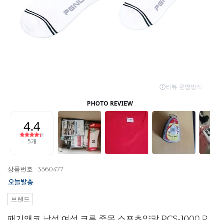
상품번호 : 3560477
브랜드
패기앤코 남성 여성 크루 중목 스포츠양말 PCS-1000 P