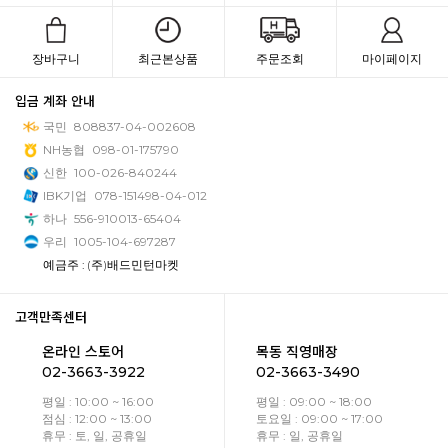
장바구니
최근본상품
주문조회
마이페이지
입금 계좌 안내
국민
808837-04-002608
NH농협
098-01-175790
신한
100-026-840244
IBK기업
078-151498-04-012
하나
556-910013-65404
우리
1005-104-697287
예금주 : (주)배드민턴마켓
고객만족센터
온라인 스토어
목동 직영매장
02-3663-3922
02-3663-3490
평일 : 10:00 ~ 16:00
평일 : 09:00 ~ 18:00
점심 : 12:00 ~ 13:00
토요일 : 09:00 ~ 17:00
휴무 : 토, 일, 공휴일
휴무 : 일, 공휴일