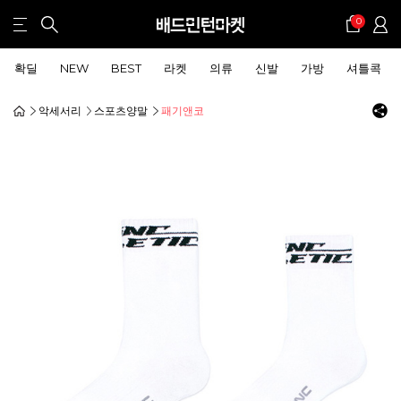
0
확딜
NEW
BEST
라켓
의류
신발
가방
셔틀콕
악세서리
스포츠양말
패기앤코