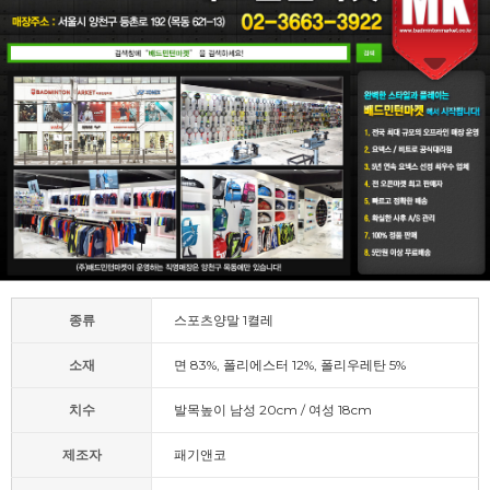
종류
스포츠양말 1켤레
소재
면 83%, 폴리에스터 12%, 폴리우레탄 5%
치수
발목높이 남성 20cm / 여성 18cm
제조자
패기앤코