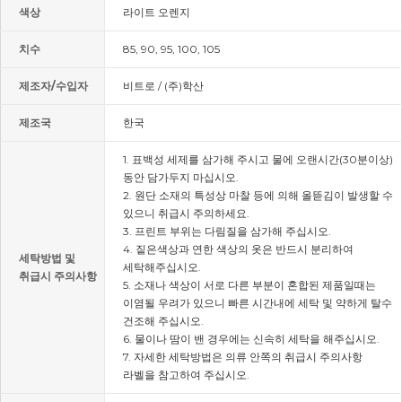
색상
라이트 오렌지
치수
85, 90, 95, 100, 105
제조자/수입자
비트로 / (주)학산
제조국
한국
1. 표백성 세제를 삼가해 주시고 물에 오랜시간(30분이상)
동안 담가두지 마십시오.
2. 원단 소재의 특성상 마찰 등에 의해 올뜯김이 발생할 수
있으니 취급시 주의하세요.
3. 프린트 부위는 다림질을 삼가해 주십시오.
4. 짙은색상과 연한 색상의 옷은 반드시 분리하여
세탁방법 및
세탁해주십시오.
취급시 주의사항
5. 소재나 색상이 서로 다른 부분이 혼합된 제품일때는
이염될 우려가 있으니 빠른 시간내에 세탁 및 약하게 탈수
건조해 주십시오.
6. 물이나 땀이 밴 경우에는 신속히 세탁을 해주십시오.
7. 자세한 세탁방법은 의류 안쪽의 취급시 주의사항
라벨을 참고하여 주십시오.