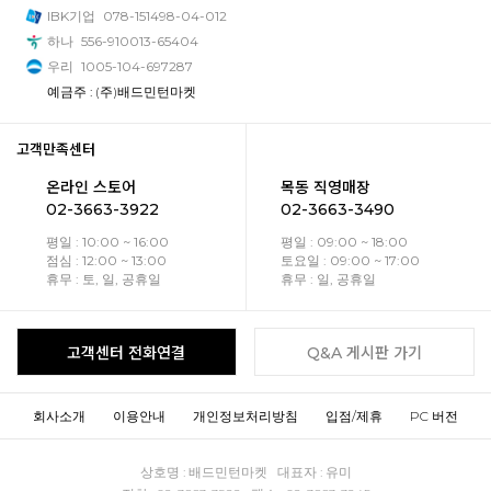
IBK기업
078-151498-04-012
하나
556-910013-65404
우리
1005-104-697287
예금주 : (주)배드민턴마켓
고객만족센터
온라인 스토어
목동 직영매장
02-3663-3922
02-3663-3490
평일 : 10:00 ~ 16:00
평일 : 09:00 ~ 18:00
점심 : 12:00 ~ 13:00
토요일 : 09:00 ~ 17:00
휴무 : 토, 일, 공휴일
휴무 : 일, 공휴일
고객센터 전화연결
Q&A 게시판 가기
회사소개
이용안내
개인정보처리방침
입점/제휴
PC 버전
상호명 : 배드민턴마켓 대표자 : 유미