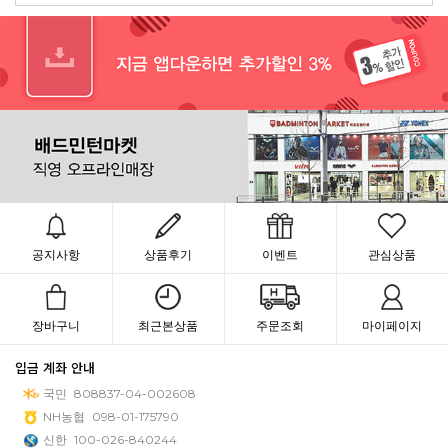
공지사항
상품후기
이벤트
관심상품
장바구니
최근본상품
주문조회
마이페이지
입금 계좌 안내
국민
808837-04-002608
NH농협
098-01-175790
신한
100-026-840244