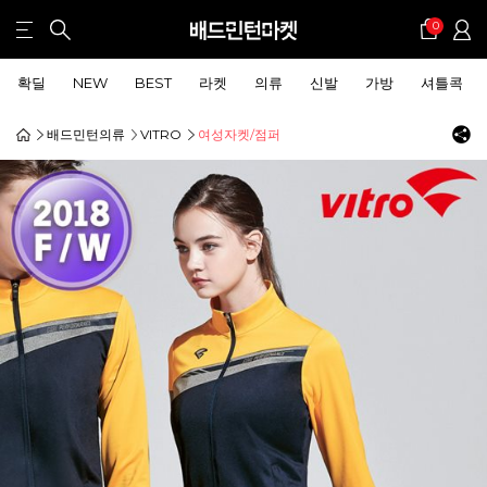
0
확딜
NEW
BEST
라켓
의류
신발
가방
셔틀콕
배드민턴의류
VITRO
여성자켓/점퍼