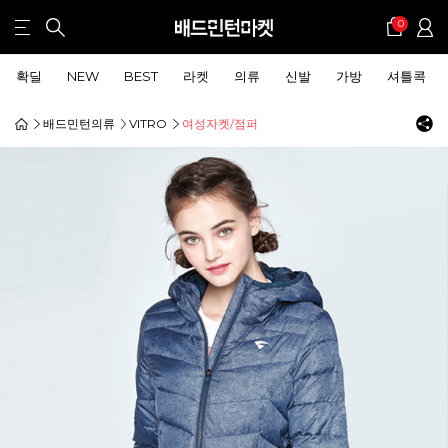
0
확딜
NEW
BEST
라켓
의류
신발
가방
셔틀콕
배드민턴의류
VITRO
여성자켓/점퍼