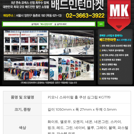
품명 및 모델명
키모니 스파이럴 홀 쿠션 심그립 KGT119
크기, 중량
길이 1050mm x 폭 27mm x 두께 0.5mm
화이트, 옐로우, 오렌지, 네온, 네온그린, 스카이,
색상
핑크, 레드, 그린, 네이비, 블루, 그레이, 블랙, 파스텔
핑크, 파스텔 민트