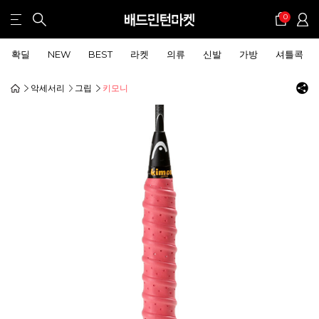
0
확딜
NEW
BEST
라켓
의류
신발
가방
셔틀콕
악세서리
그립
키모니