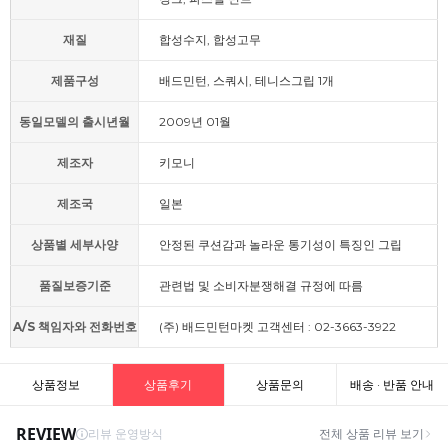
재질
합성수지, 합성고무
제품구성
배드민턴, 스쿼시, 테니스그립 1개
동일모델의 출시년월
2009년 01월
제조자
키모니
제조국
일본
상품별 세부사양
안정된 쿠션감과 놀라운 통기성이 특징인 그립
품질보증기준
관련법 및 소비자분쟁해결 규정에 따름
A/S 책임자와 전화번호
(주) 배드민턴마켓 고객센터 : 02-3663-3922
상품정보
상품후기
상품문의
배송 · 반품 안내