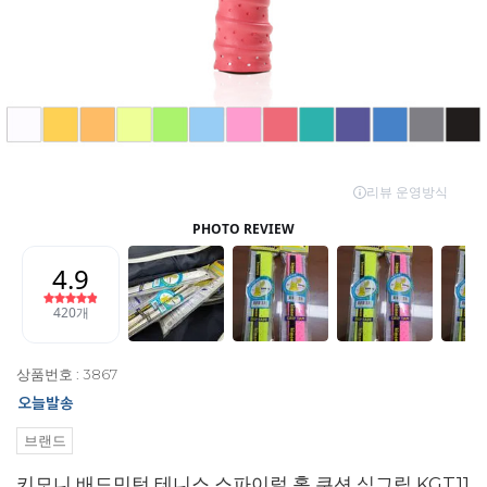
상품번호 : 3867
브랜드
키모니 배드민턴 테니스 스파이럴 홀 쿠션 심그립 KGT11