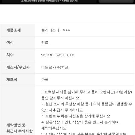
제품소재
폴리에스터 100%
색상
민트
치수
95, 100, 105, 110, 115
제조자/수입자
비트로 / (주)학산
제조국
한국
1. 표백성 세제를 삼가해 주시고 물에 오랜시간(30분이상)
동안 담가두지 마십시오.
2. 원단 소재의 특성상 마찰 등에 의해 올뜯김이 발생할 수
있으니 취급시 주의하세요.
3. 프린트 부위는 다림질을 삼가해 주십시오.
4. 짙은색상과 연한 색상의 옷은 반드시 분리하여
세탁방법 및
세탁해주십시오.
취급시 주의사항
5. 소재나 색상이 서로 다른 부분이 혼합된 제품일때는