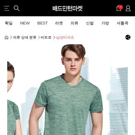
0
확딜
NEW
BEST
라켓
의류
신발
가방
셔틀콕
의류 상세 분류
비트로
남성티셔츠