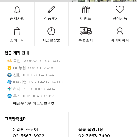
공지사항
상품후기
이벤트
관심상품
장바구니
최근본상품
주문조회
마이페이지
입금 계좌 안내
국민
808837-04-002608
NH농협
098-01-175790
신한
100-026-840244
IBK기업
078-151498-04-012
하나
556-910013-65404
우리
1005-104-697287
예금주 : (주)배드민턴마켓
고객만족센터
온라인 스토어
목동 직영매장
02-3663-3922
02-3663-3490