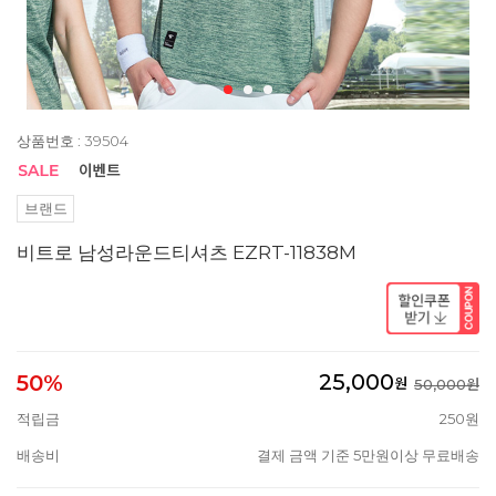
상품번호 : 39504
브랜드
비트로 남성라운드티셔츠 EZRT-11838M
25,000
50%
원
50,000원
적립금
250원
배송비
결제 금액 기준 5만원이상 무료배송