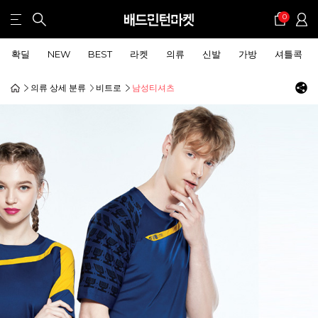
0
확딜
NEW
BEST
라켓
의류
신발
가방
셔틀콕
의류 상세 분류
비트로
남성티셔츠