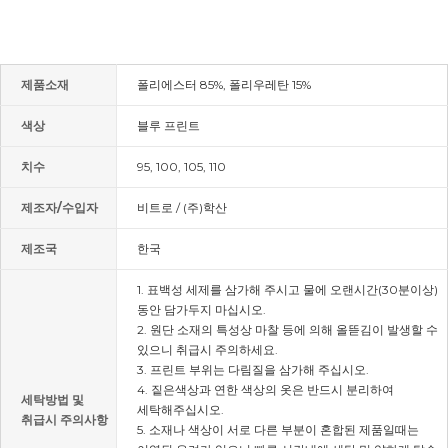
제품소재
폴리에스터 85%, 폴리우레탄 15%
색상
블루 프린트
치수
95, 100, 105, 110
제조자/수입자
비트로 / (주)학산
제조국
한국
1. 표백성 세제를 삼가해 주시고 물에 오랜시간(30분이상)
동안 담가두지 마십시오.
2. 원단 소재의 특성상 마찰 등에 의해 올뜯김이 발생할 수
있으니 취급시 주의하세요.
3. 프린트 부위는 다림질을 삼가해 주십시오.
4. 짙은색상과 연한 색상의 옷은 반드시 분리하여
세탁방법 및
세탁해주십시오.
취급시 주의사항
5. 소재나 색상이 서로 다른 부분이 혼합된 제품일때는