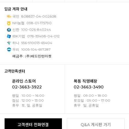
입금 계좌 안내
국민
808837-04-002608
NH농협
098-01-175790
신한
100-026-840244
IBK기업
078-151498-04-012
하나
556-910013-65404
우리
1005-104-697287
예금주 : (주)배드민턴마켓
고객만족센터
온라인 스토어
목동 직영매장
02-3663-3922
02-3663-3490
평일 : 10:00 ~ 16:00
평일 : 09:00 ~ 18:00
점심 : 12:00 ~ 13:00
토요일 : 09:00 ~ 17:00
휴무 : 토, 일, 공휴일
휴무 : 일, 공휴일
고객센터 전화연결
Q&A 게시판 가기