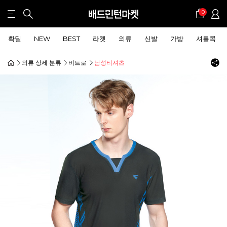
0
확딜
NEW
BEST
라켓
의류
신발
가방
셔틀콕
의류 상세 분류
비트로
남성티셔츠