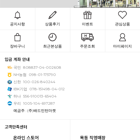
공지사항
상품후기
이벤트
관심상품
장바구니
최근본상품
주문조회
마이페이지
입금 계좌 안내
국민
808837-04-002608
NH농협
098-01-175790
신한
100-026-840244
IBK기업
078-151498-04-012
하나
556-910013-65404
우리
1005-104-697287
예금주 : (주)배드민턴마켓
고객만족센터
온라인 스토어
목동 직영매장