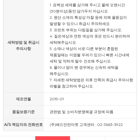
1. 표백성 세제를 삼가해 주시고 물에 오랜시간
(30분이상)동안 담가두지 마십시오.
2. 원단 소재의 특성상 마찰 등에 의해 올뜯김이
발생할 수 있으니 취급시 주의하세요.
3. 프린트 부위는 다림질을 삼가해 주십시오.
4. 짙은색상과 연한 색상의 옷은 반드시 분리하여
세탁방법 및 취급시
세탁해주십시오.
주의사항
5. 소재나 색상이 서로 다른 부분이 혼합된
제품일때는 이염될 우려가 있으니 빠른 시간내에
세탁 및 약하게 탈수 건조해 주십시오.
6. 물이나 땀이 밴 경우에는 신속히 세탁을
해주십시오.
7. 자세한 세탁방법은 의류 안쪽의 취급시 주의사항
라벨을 참고하여 주십시오.
제조연월
2019-01
품질보증기준
관련법 및 소비자분쟁해결 규정에 따름
A/S 책임자와 전화번호
(주)배드민턴마켓 고객센터 : 02-3663-3922