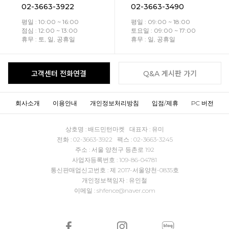
02-3663-3922
02-3663-3490
평일 : 10:00 ~ 16:00
평일 : 09:00 ~ 18:00
점심 : 12:00 ~ 13:00
토요일 : 09:00 ~ 17:00
휴무 : 토, 일, 공휴일
휴무 : 일, 공휴일
고객센터 전화연결
Q&A 게시판 가기
회사소개
이용안내
개인정보처리방침
입점/제휴
PC 버전
상호명 : 배드민턴마켓 대표자 : 유미
전화 : 02-3663-3922 팩스 : 02-3663-3245
주소 : 서울 양천구 등촌로 192
사업자등록번호 : 109-86-04781
통신판매업신고번호 : 제 2017-서울양천-0835호
개인정보책임자 : 유인철
이메일 : shfence@naver.com