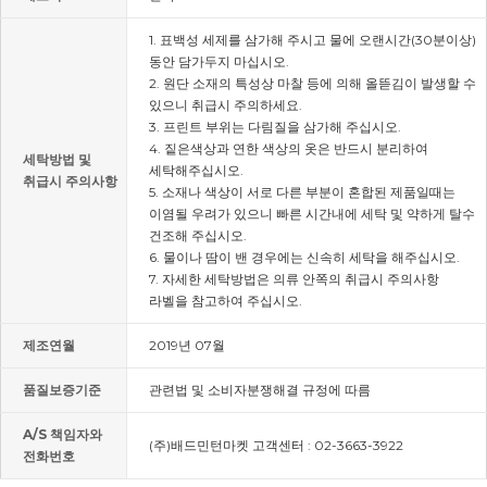
1. 표백성 세제를 삼가해 주시고 물에 오랜시간(30분이상)
동안 담가두지 마십시오.
2. 원단 소재의 특성상 마찰 등에 의해 올뜯김이 발생할 수
있으니 취급시 주의하세요.
3. 프린트 부위는 다림질을 삼가해 주십시오.
4. 짙은색상과 연한 색상의 옷은 반드시 분리하여
세탁방법 및
세탁해주십시오.
취급시 주의사항
5. 소재나 색상이 서로 다른 부분이 혼합된 제품일때는
이염될 우려가 있으니 빠른 시간내에 세탁 및 약하게 탈수
건조해 주십시오.
6. 물이나 땀이 밴 경우에는 신속히 세탁을 해주십시오.
7. 자세한 세탁방법은 의류 안쪽의 취급시 주의사항
라벨을 참고하여 주십시오.
제조연월
2019년 07월
품질보증기준
관련법 및 소비자분쟁해결 규정에 따름
A/S 책임자와
(주)배드민턴마켓 고객센터 : 02-3663-3922
전화번호