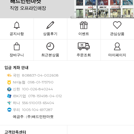
공지사항
상품후기
이벤트
관심상품
장바구니
최근본상품
주문조회
마이페이지
입금 계좌 안내
국민
808837-04-002608
NH농협
098-01-175790
신한
100-026-840244
IBK기업
078-151498-04-012
하나
556-910013-65404
우리
1005-104-697287
예금주 : (주)배드민턴마켓
고객만족센터