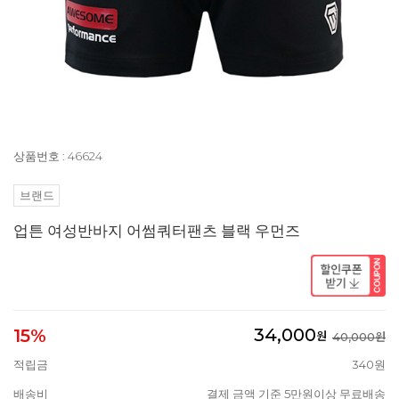
상품번호 : 46624
브랜드
업튼 여성반바지 어썸쿼터팬츠 블랙 우먼즈
34,000
15%
원
40,000원
적립금
340원
배송비
결제 금액 기준 5만원이상 무료배송