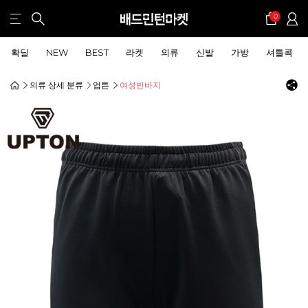
0
확딜
NEW
BEST
라켓
의류
신발
가방
셔틀콕
의류 상세 분류
업튼
여성반바지