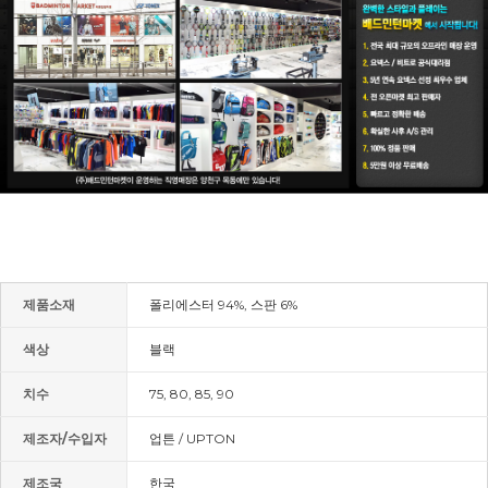
제품소재
폴리에스터 94%, 스판 6%
색상
블랙
치수
75, 80, 85, 90
제조자/수입자
업튼 / UPTON
제조국
한국