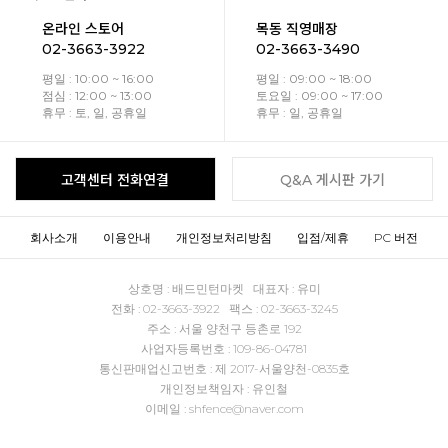
온라인 스토어
목동 직영매장
02-3663-3922
02-3663-3490
평일 : 10:00 ~ 16:00
평일 : 09:00 ~ 18:00
점심 : 12:00 ~ 13:00
토요일 : 09:00 ~ 17:00
휴무 : 토, 일, 공휴일
휴무 : 일, 공휴일
고객센터 전화연결
Q&A 게시판 가기
회사소개
이용안내
개인정보처리방침
입점/제휴
PC 버전
상호명 : 배드민턴마켓 대표자 : 유미
전화 : 02-3663-3922 팩스 : 02-3663-3245
주소 : 서울 양천구 등촌로 192
사업자등록번호 : 109-86-04781
통신판매업신고번호 : 제 2017-서울양천-0835호
개인정보책임자 : 유인철
이메일 : shfence@naver.com