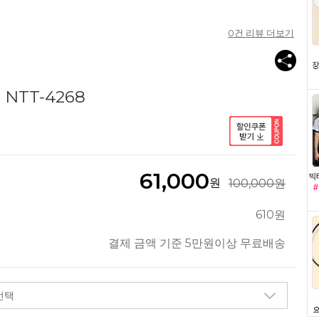
0
건 리뷰 더보기
TT-4268
61,000
원
100,000원
610원
결제 금액 기준 5만원이상 무료배송