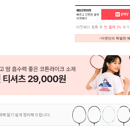
+마켓만의 특별한 