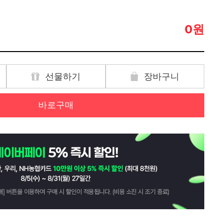
원
0
선물하기
장바구니
바로구매