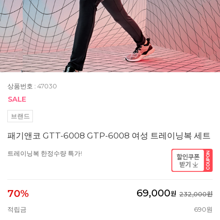
상품번호 : 47030
브랜드
패기앤코 GTT-6008 GTP-6008 여성 트레이닝복 세트
트레이닝복 한정수량 특가!
69,000
70%
원
232,000원
적립금
690원