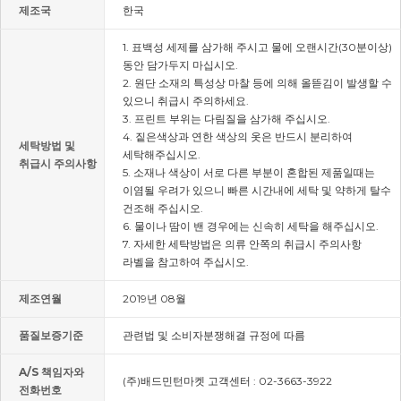
제조국
한국
1. 표백성 세제를 삼가해 주시고 물에 오랜시간(30분이상)
동안 담가두지 마십시오.
2. 원단 소재의 특성상 마찰 등에 의해 올뜯김이 발생할 수
있으니 취급시 주의하세요.
3. 프린트 부위는 다림질을 삼가해 주십시오.
4. 짙은색상과 연한 색상의 옷은 반드시 분리하여
세탁방법 및
세탁해주십시오.
취급시 주의사항
5. 소재나 색상이 서로 다른 부분이 혼합된 제품일때는
이염될 우려가 있으니 빠른 시간내에 세탁 및 약하게 탈수
건조해 주십시오.
6. 물이나 땀이 밴 경우에는 신속히 세탁을 해주십시오.
7. 자세한 세탁방법은 의류 안쪽의 취급시 주의사항
라벨을 참고하여 주십시오.
제조연월
2019년 08월
품질보증기준
관련법 및 소비자분쟁해결 규정에 따름
A/S 책임자와
(주)배드민턴마켓 고객센터 : 02-3663-3922
전화번호