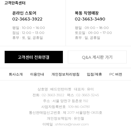
고객만족센터
온라인 스토어
목동 직영매장
02-3663-3922
02-3663-3490
평일 : 10:00 ~ 16:00
평일 : 09:00 ~ 18:00
점심 : 12:00 ~ 13:00
토요일 : 09:00 ~ 17:00
휴무 : 토, 일, 공휴일
휴무 : 일, 공휴일
고객센터 전화연결
Q&A 게시판 가기
회사소개
이용안내
개인정보처리방침
입점/제휴
PC 버전
상호명 : 배드민턴마켓 대표자 : 유미
전화 : 02-3663-3922 팩스 : 02-3663-3245
주소 : 서울 양천구 등촌로 192
사업자등록번호 : 109-86-04781
통신판매업신고번호 : 제 2017-서울양천-0835호
개인정보책임자 : 유인철
이메일 : shfence@naver.com