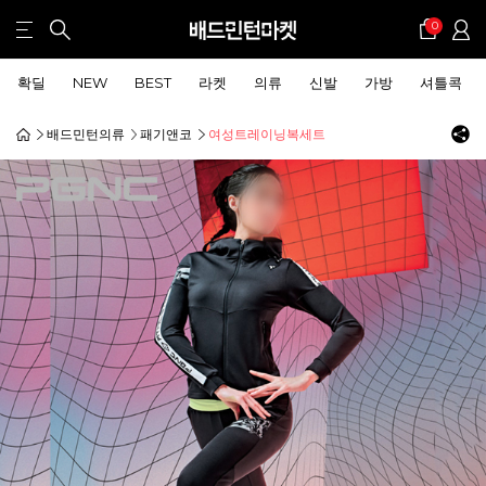
0
확딜
NEW
BEST
라켓
의류
신발
가방
셔틀콕
배드민턴의류
패기앤코
여성트레이닝복세트