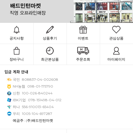
공지사항
상품후기
이벤트
관심상품
장바구니
최근본상품
주문조회
마이페이지
입금 계좌 안내
국민
808837-04-002608
NH농협
098-01-175790
신한
100-026-840244
IBK기업
078-151498-04-012
하나
556-910013-65404
우리
1005-104-697287
예금주 : (주)배드민턴마켓