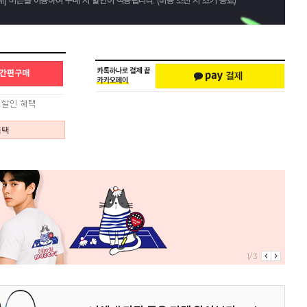
혜택
1/3