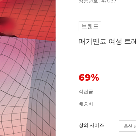
상품번호 : 47037
브랜드
패기앤코 여성 트레이
69%
적립금
배송비
상의 사이즈