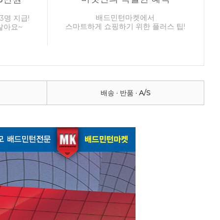
배드민턴마켓에서
3명 지급!
스마트하게 쇼핑하기 위한 플러스 팁!
않아요~
배송 · 반품 · A/S