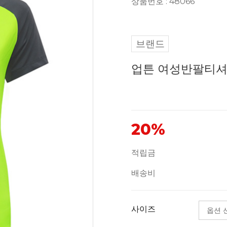
상품번호 : 48066
브랜드
업튼 여성반팔티셔
20%
적립금
배송비
사이즈