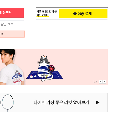
혜택
1/3