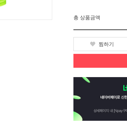
총 상품금액
찜하기