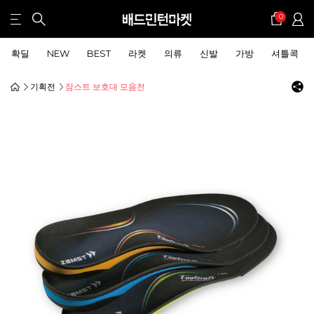
0
확딜
NEW
BEST
라켓
의류
신발
가방
셔틀콕
기획전
잠스트 보호대 모음전