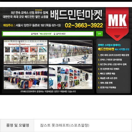
품명 및 모델명
잠스트 풋크래프트(스포츠깔창)