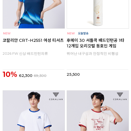
코랄리안 CRT-H2551 여성 티셔츠
후메이 30 셔틀콕 배드민턴공 1타
12개입 오리깃털 동호인 게임
2026 FW 신상 배드민턴의류
뛰어난 내구성과 안정적인 비행성
10%
25,500
62,300
69,300