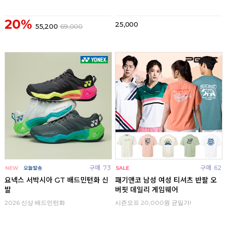
20%
25,000
55,200
69,000
구매
73
구매
62
요넥스 서박시아 GT 배드민턴화 신
패기앤코 남성 여성 티셔츠 반팔 오
발
버핏 데일리 게임웨어
2026 신상 배드민턴화
시즌오프 20,000원 균일가!