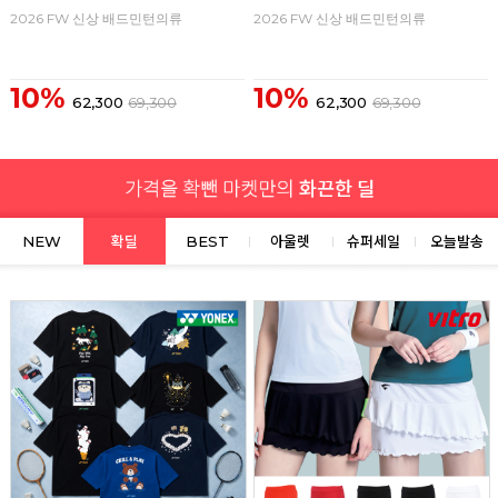
2026 FW 신상 배드민턴의류
2026 FW 신상 배드민턴의류
10%
10%
62,300
69,300
62,300
69,300
NEW
확딜
BEST
아울렛
슈퍼세일
오늘발송