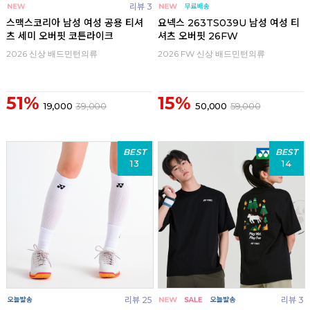
리뷰 3
스맥스코리아 남성 여성 공용 티셔
요넥스 263TS039U 남성 여성 티
츠 세미 오버핏 코튼라이크
셔츠 오버핏 26FW
2026 신상 배드민턴의류
2026 FW 신상 배드민턴의류
51%
15%
19,000
39,000
50,000
59,000
BEST
BEST
13
14
리뷰 25
리뷰 3