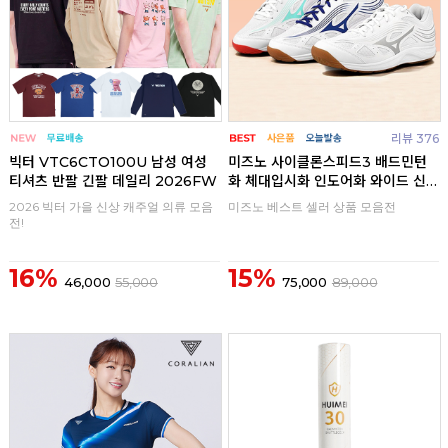
리뷰 376
빅터 VTC6CTO100U 남성 여성
미즈노 사이클론스피드3 배드민턴
티셔츠 반팔 긴팔 데일리 2026FW
화 체대입시화 인도어화 와이드 신
발
2026 빅터 가을 신상 캐주얼 의류 모음
미즈노 베스트 셀러 상품 모음전
전!
16%
15%
46,000
55,000
75,000
89,000