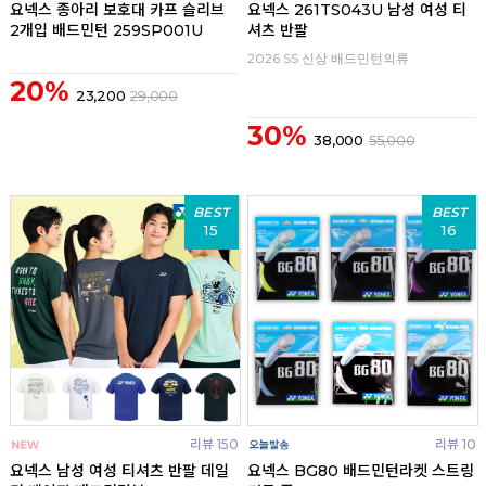
요넥스 종아리 보호대 카프 슬리브
요넥스 261TS043U 남성 여성 티
2개입 배드민턴 259SP001U
셔츠 반팔
2026 SS 신상 배드민턴의류
20%
23,200
29,000
30%
38,000
55,000
BEST
BEST
15
16
리뷰 150
리뷰 10
요넥스 남성 여성 티셔츠 반팔 데일
요넥스 BG80 배드민턴라켓 스트링