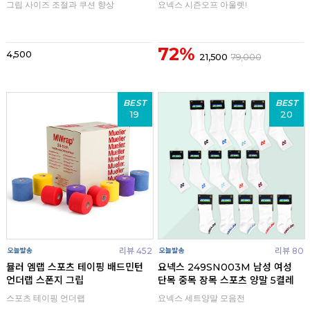
그립 사이즈 조절과 쿠션 향상
요넥스 시즌오프 아울렛!
72%
4,500
21,500
79,000
BEST
BEST
19
20
리뷰 452
리뷰 80
뮬러 엠랩 스포츠 테이핑 배드민턴
요넥스 249SN003M 남성 여성
언더랩 스폰지 그립
단목 중목 장목 스포츠 양말 5켤레
스포츠 테이핑 언더랩
요넥스 세트양말 모음전