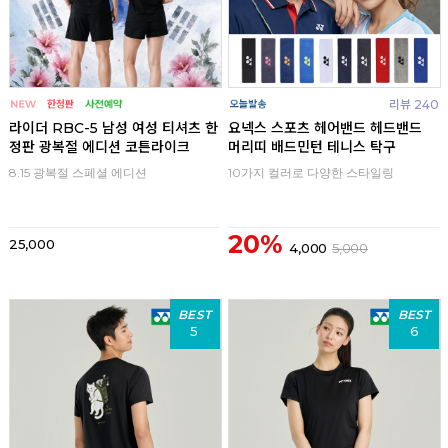
리뷰 240
라이더 RBC-5 남성 여성 티셔츠 한
요넥스 스포츠 헤어밴드 헤드밴드
정판 광복절 에디션 코튼라이크
머리띠 배드민턴 테니스 탁구
8.15 광복절 스페셜 에디션
10가지 컬러로 다양한 스타일링
20%
25,000
4,000
5,000
BEST
BEST
5
6