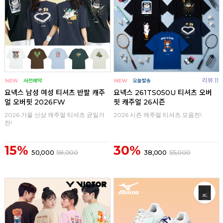
리뷰 11
요넥스 남성 여성 티셔츠 반팔 캐주
요넥스 261TS050U 티셔츠 오버
얼 오버핏 2026FW
핏 캐주얼 26시즌
2026 가을 신상 캐주얼 티셔츠 균일가
2026 시즌 캐주얼 티셔츠 모음전!
전!
15%
30%
50,000
59,000
38,000
55,000