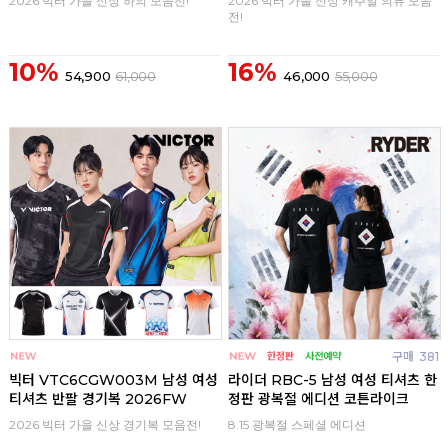
2026 빅터 가을 신상 하의 모음전!
2026 빅터 가을 신상 캐주얼 의류 모음
전!
10%
16%
54,900
61,000
46,000
55,000
구매
0
구매
381
빅터 VTC6CGW003M 남성 여성
라이더 RBC-5 남성 여성 티셔츠 한
티셔츠 반팔 경기복 2026FW
정판 광복절 에디션 코튼라이크
2026 빅터 가을 신상 경기복 모음전!
8.15 광복절 스페셜 에디션