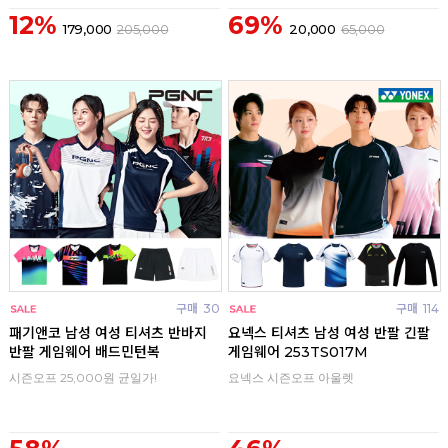
12%
69%
179,000
205,000
20,000
65,000
구매
30
구매
114
패기앤코 남성 여성 티셔츠 반바지
요넥스 티셔츠 남성 여성 반팔 긴팔
반팔 게임웨어 배드민턴복
게임웨어 253TS017M
시즌오프 25,000원 균일가!
요넥스 시즌오프 아울렛