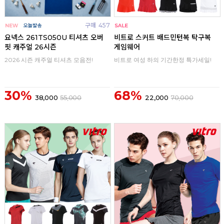
구매
457
구매
0
요넥스 261TS050U 티셔츠 오버
비트로 스커트 배드민턴복 탁구복
핏 캐주얼 26시즌
게임웨어
2026 시즌 캐주얼 티셔츠 모음전!
비트로 여성 하의 기간한정 특가세일!
30%
68%
38,000
55,000
22,000
70,000