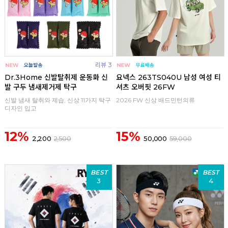
리뷰 3
Dr.3Home 신발탈취제 운동화 신
요넥스 263TS040U 남성 여성 티
발 구두 냄새제거제 탁구
셔츠 오버핏 26FW
신발 냄새 탈취와 제습, 신상 11가지 탁구
2026 FW 신상 배드민턴의류
디자인 입고
12%
15%
2,200
2,500
50,000
59,000
BEST
BEST
3
4