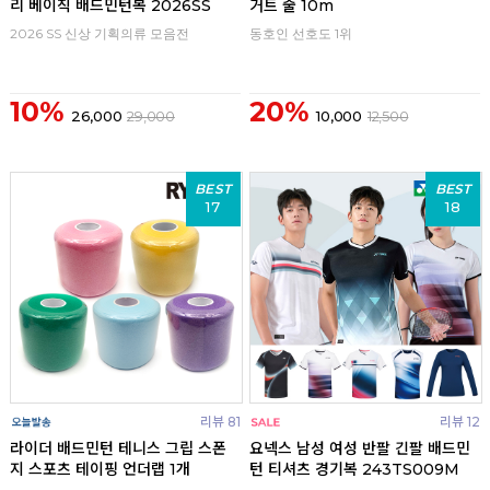
리 베이직 배드민턴복 2026SS
거트 줄 10m
2026 SS 신상 기획의류 모음전
동호인 선호도 1위
10%
20%
26,000
29,000
10,000
12,500
BEST
BEST
17
18
리뷰 81
리뷰 12
라이더 배드민턴 테니스 그립 스폰
요넥스 남성 여성 반팔 긴팔 배드민
지 스포츠 테이핑 언더랩 1개
턴 티셔츠 경기복 243TS009M