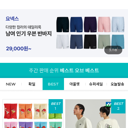
4/18
NEW
확딜
BEST
아울렛
슈퍼세일
오늘발송
BEST
BEST
1
2