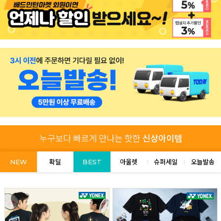
NEW
확딜
BEST
아울렛
슈퍼세일
오늘발송