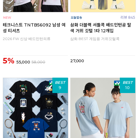
리뷰 845
테크니스트 TNTB56092 남성 여
삼화 더블랙 셔틀콕 배드민턴공 탈
성 티셔츠
색 거위 깃털 1타 12개입
2026 FW 신상 배드민턴의류
삼화 BEST 게임용 거위깃털콕
5%
27,000
55,000
58,000
BEST
BEST
9
10