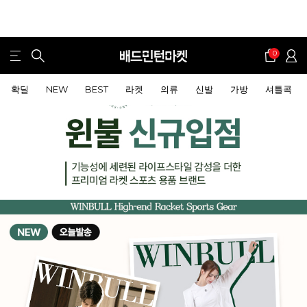
0
확딜
NEW
BEST
라켓
의류
신발
가방
셔틀콕