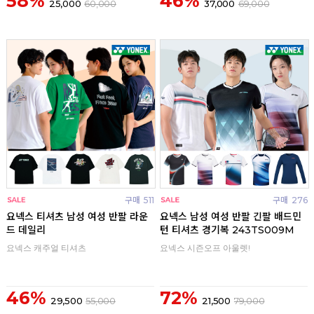
58%
46%
25,000
60,000
37,000
69,000
구매
511
구매
276
요넥스 티셔츠 남성 여성 반팔 라운
요넥스 남성 여성 반팔 긴팔 배드민
드 데일리
턴 티셔츠 경기복 243TS009M
요넥스 캐주얼 티셔츠
요넥스 시즌오프 아울렛!
46%
72%
29,500
55,000
21,500
79,000