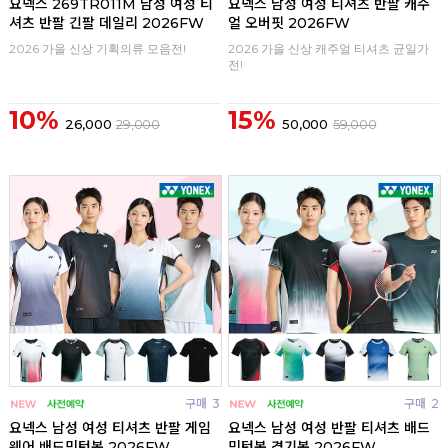
요넥스 269TR011M 남성 여성 티
요넥스 남성 여성 티셔츠 반팔 캐주
셔츠 반팔 긴팔 데일리 2026FW
얼 오버핏 2026FW
2026 가을 신상 기획의류 모음전!
2026 가을 신상 캐주얼 티셔츠 균일가
전!
10%
15%
26,000
29,000
50,000
59,000
구매
3
구매
2
요넥스 남성 여성 티셔츠 반팔 게임
요넥스 남성 여성 반팔 티셔츠 배드
웨어 배드민턴복 2026FW
민턴복 경기복 2026FW