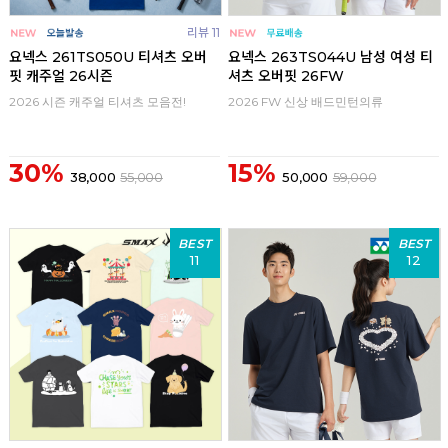
리뷰 11
요넥스 261TS050U 티셔츠 오버
요넥스 263TS044U 남성 여성 티
핏 캐주얼 26시즌
셔츠 오버핏 26FW
2026 시즌 캐주얼 티셔츠 모음전!
2026 FW 신상 배드민턴의류
30%
15%
38,000
55,000
50,000
59,000
BEST
BEST
11
12