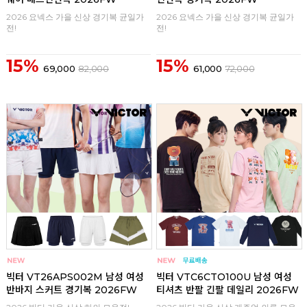
2026 요넥스 가을 신상 경기복 균일가
2026 요넥스 가을 신상 경기복 균일가
전!
전!
15%
15%
69,000
82,000
61,000
72,000
구매
0
구매
0
빅터 VT26APS002M 남성 여성
빅터 VTC6CTO100U 남성 여성
반바지 스커트 경기복 2026FW
티셔츠 반팔 긴팔 데일리 2026FW