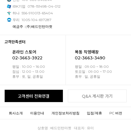
IBK기업
078-151498-04-012
하나
556-910013-65404
우리
1005-104-697287
예금주 : (주)배드민턴마켓
고객만족센터
온라인 스토어
목동 직영매장
02-3663-3922
02-3663-3490
평일 : 10:00 ~ 16:00
평일 : 09:00 ~ 18:00
점심 : 12:00 ~ 13:00
토요일 : 09:00 ~ 17:00
휴무 : 토, 일, 공휴일
휴무 : 일, 공휴일
고객센터 전화연결
Q&A 게시판 가기
회사소개
이용안내
개인정보처리방침
입점/제휴
PC 버전
상호명 : 배드민턴마켓 대표자 : 유미