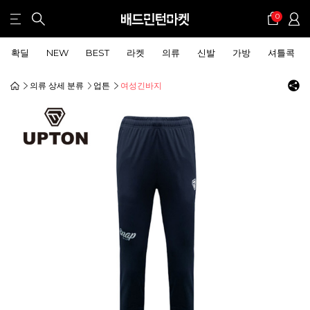
0
확딜
NEW
BEST
라켓
의류
신발
가방
셔틀콕
의류 상세 분류
업튼
여성긴바지