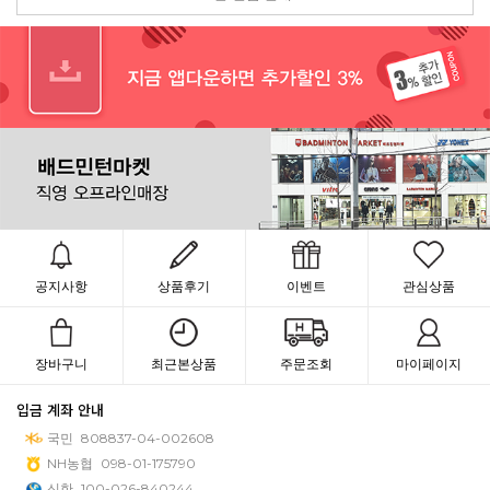
공지사항
상품후기
이벤트
관심상품
장바구니
최근본상품
주문조회
마이페이지
입금 계좌 안내
국민
808837-04-002608
NH농협
098-01-175790
신한
100-026-840244