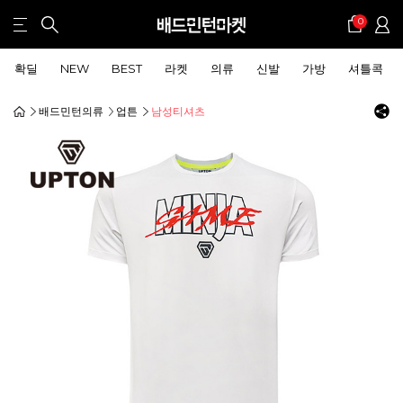
0
확딜
NEW
BEST
라켓
의류
신발
가방
셔틀콕
배드민턴의류
업튼
남성티셔츠