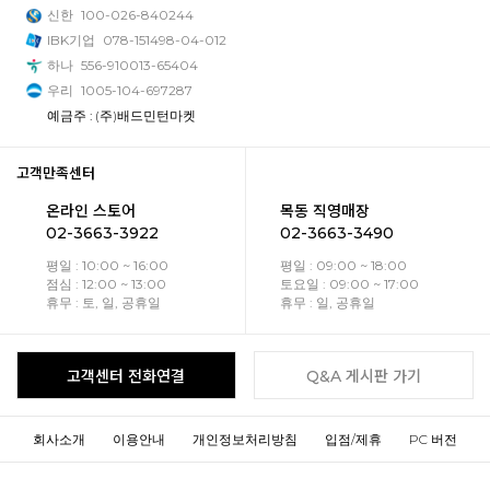
신한
100-026-840244
IBK기업
078-151498-04-012
하나
556-910013-65404
우리
1005-104-697287
예금주 : (주)배드민턴마켓
고객만족센터
온라인 스토어
목동 직영매장
02-3663-3922
02-3663-3490
평일 : 10:00 ~ 16:00
평일 : 09:00 ~ 18:00
점심 : 12:00 ~ 13:00
토요일 : 09:00 ~ 17:00
휴무 : 토, 일, 공휴일
휴무 : 일, 공휴일
고객센터 전화연결
Q&A 게시판 가기
회사소개
이용안내
개인정보처리방침
입점/제휴
PC 버전