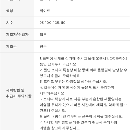
색상
화이트
치수
95, 100, 105, 110
제조자/수입자
업튼
제조국
한국
1. 표백성 세제를 삼가해 주시고 물에 오랜시간(30분이상)
동안 담가두지 마십시오.
2. 원단 소재의 특성상 마찰 등에 의해 올뜯김이 발생할 수
있으니 취급시 주의하세요.
3. 프린트 부위는 다림질을 삼가해 주십시오.
4. 짙은색상과 연한 색상의 옷은 반드시 분리하여
세탁방법 및
세탁해주십시오.
취급시 주의사항
5. 소재나 색상이 서로 다른 부분이 혼합된 제품일때는
이염될 우려가 있으니 빠른 시간내에 세탁 및 약하게 탈수
건조해 주십시오.
6. 물이나 땀이 밴 경우에는 신속히 세탁을 해주십시오.
7. 자세한 세탁방법은 의류 안쪽의 취급시 주의사항
라벨을 참고하여 주십시오.