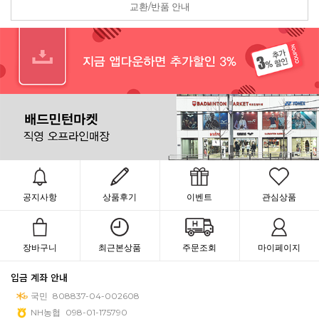
교환/반품 안내
공지사항
상품후기
이벤트
관심상품
장바구니
최근본상품
주문조회
마이페이지
입금 계좌 안내
국민
808837-04-002608
NH농협
098-01-175790