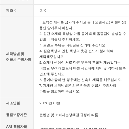
제조국
한국
1. 표백성 세제를 삼가해 주시고 물에 오랜시간(30분이상)
동안 담가두지 마십시오.
2. 원단 소재의 특성상 마찰 등에 의해 올뜯김이 발생할 수
있으니 취급시 주의하세요.
3. 프린트 부위는 다림질을 삼가해 주십시오.
4. 짙은색상과 연한 색상의 옷은 반드시 분리하여
세탁방법 및
세탁해주십시오.
취급시 주의사항
5. 소재나 색상이 서로 다른 부분이 혼합된 제품일때는
이염될 우려가 있으니 빠른 시간내에 세탁 및 약하게 탈수
건조해 주십시오.
6. 물이나 땀이 밴 경우에는 신속히 세탁을 해주십시오.
7. 자세한 세탁방법은 의류 안쪽의 취급시 주의사항
라벨을 참고하여 주십시오.
제조연월
2020년 01월
품질보증기준
관련법 및 소비자분쟁해결 규정에 따름
A/S 책임자와