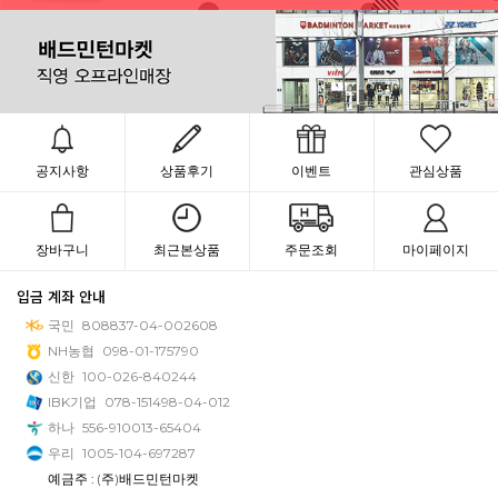
공지사항
상품후기
이벤트
관심상품
장바구니
최근본상품
주문조회
마이페이지
입금 계좌 안내
국민
808837-04-002608
NH농협
098-01-175790
신한
100-026-840244
IBK기업
078-151498-04-012
하나
556-910013-65404
우리
1005-104-697287
예금주 : (주)배드민턴마켓