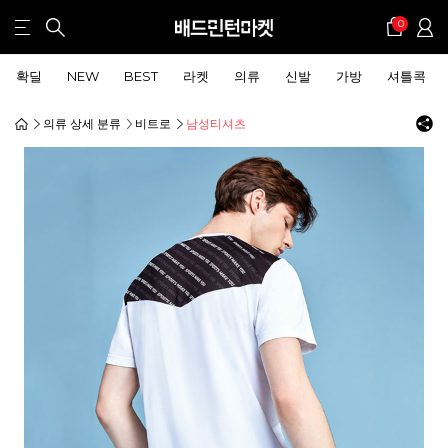
0
확딜
NEW
BEST
라켓
의류
신발
가방
셔틀콕
의류 상세 분류
비트로
남성티셔츠