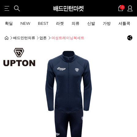
0
확딜
NEW
BEST
라켓
의류
신발
가방
셔틀콕
배드민턴의류
업튼
여성트레이닝복세트