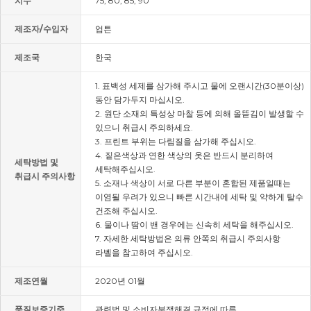
치수
75, 80, 85, 90
제조자/수입자
업튼
제조국
한국
1. 표백성 세제를 삼가해 주시고 물에 오랜시간(30분이상)
동안 담가두지 마십시오.
2. 원단 소재의 특성상 마찰 등에 의해 올뜯김이 발생할 수
있으니 취급시 주의하세요.
3. 프린트 부위는 다림질을 삼가해 주십시오.
4. 짙은색상과 연한 색상의 옷은 반드시 분리하여
세탁방법 및
세탁해주십시오.
취급시 주의사항
5. 소재나 색상이 서로 다른 부분이 혼합된 제품일때는
이염될 우려가 있으니 빠른 시간내에 세탁 및 약하게 탈수
건조해 주십시오.
6. 물이나 땀이 밴 경우에는 신속히 세탁을 해주십시오.
7. 자세한 세탁방법은 의류 안쪽의 취급시 주의사항
라벨을 참고하여 주십시오.
제조연월
2020년 01월
품질보증기준
관련법 및 소비자분쟁해결 규정에 따름