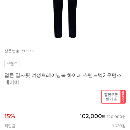
상품번호 : 50830
브랜드
업튼 일자핏 여성트레이닝복 하이퍼 스텐드넥2 우먼즈
네이비
102,000
15%
원
120,000원
적립금
1,020원