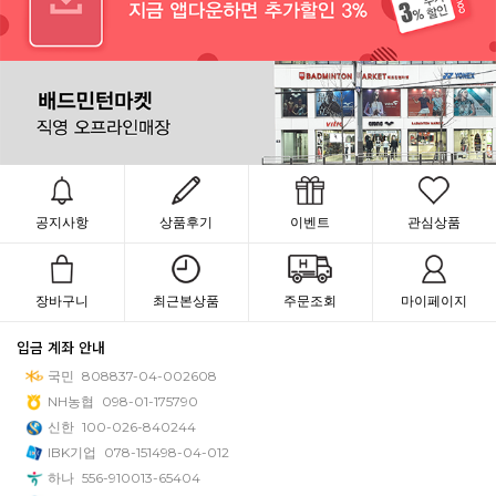
공지사항
상품후기
이벤트
관심상품
장바구니
최근본상품
주문조회
마이페이지
입금 계좌 안내
국민
808837-04-002608
NH농협
098-01-175790
신한
100-026-840244
IBK기업
078-151498-04-012
하나
556-910013-65404