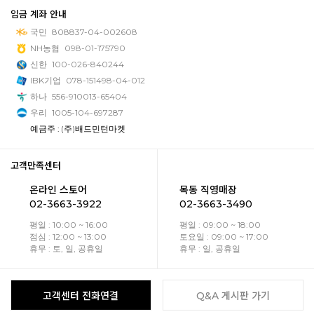
입금 계좌 안내
국민
808837-04-002608
NH농협
098-01-175790
신한
100-026-840244
IBK기업
078-151498-04-012
하나
556-910013-65404
우리
1005-104-697287
예금주 : (주)배드민턴마켓
고객만족센터
온라인 스토어
목동 직영매장
02-3663-3922
02-3663-3490
평일 : 10:00 ~ 16:00
평일 : 09:00 ~ 18:00
점심 : 12:00 ~ 13:00
토요일 : 09:00 ~ 17:00
휴무 : 토, 일, 공휴일
휴무 : 일, 공휴일
고객센터 전화연결
Q&A 게시판 가기