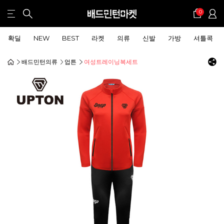
0
확딜
NEW
BEST
라켓
의류
신발
가방
셔틀콕
배드민턴의류
업튼
여성트레이닝복세트