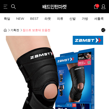
0
확딜
NEW
BEST
라켓
의류
신발
가방
셔틀콕
기획전
잠스트 보호대 모음전