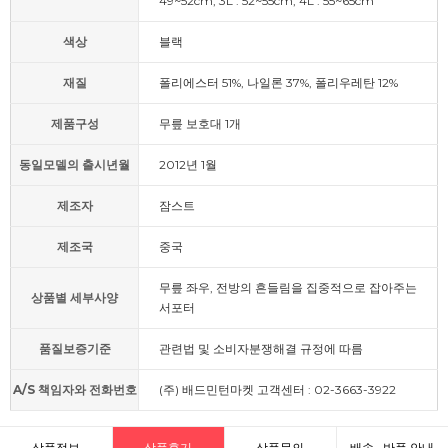
49~52cm, 3L : 52~55cm, 4L : 55~65cm
색상
블랙
재질
폴리에스터 51%, 나일론 37%, 폴리우레탄 12%
제품구성
무릎 보호대 1개
동일모델의 출시년월
2012년 1월
제조자
잠스트
제조국
중국
무릎 좌우, 전방의 흔들림을 집중적으로 잡아주는
상품별 세부사양
서포터
품질보증기준
관련법 및 소비자분쟁해결 규정에 따름
A/S 책임자와 전화번호
(주) 배드민턴마켓 고객센터 : 02-3663-3922
상품정보
상품후기
상품문의
배송 · 반품 안내