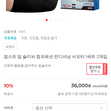
상품번호 : 5613
브랜드
잠스트 암 슬리브 컴프레션 컨디셔닝 서포터 1세트 2개입
근육의 떨림을 잡아주는 암슬리브
36,000
10%
원
40,000원
배송비
결제 금액 기준 5만원이상 무료배송
사이즈