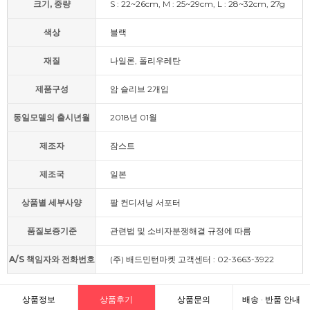
크기, 중량
S : 22~26cm, M : 25~29cm, L : 28~32cm, 27g
색상
블랙
재질
나일론, 폴리우레탄
제품구성
암 슬리브 2개입
동일모델의 출시년월
2018년 01월
제조자
잠스트
제조국
일본
상품별 세부사양
팔 컨디셔닝 서포터
품질보증기준
관련법 및 소비자분쟁해결 규정에 따름
A/S 책임자와 전화번호
(주) 배드민턴마켓 고객센터 : 02-3663-3922
상품정보
상품후기
상품문의
배송 · 반품 안내