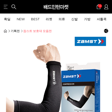
0
확딜
NEW
BEST
라켓
의류
신발
가방
셔틀콕
기획전
잠스트 보호대 모음전