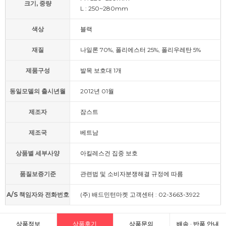
크기, 중량
L : 250~280mm
색상
블랙
재질
나일론 70%, 폴리에스터 25%, 폴리우레탄 5%
제품구성
발목 보호대 1개
동일모델의 출시년월
2012년 01월
제조자
잠스트
제조국
베트남
상품별 세부사양
아킬레스건 집중 보호
품질보증기준
관련법 및 소비자분쟁해결 규정에 따름
A/S 책임자와 전화번호
(주) 배드민턴마켓 고객센터 : 02-3663-3922
상품정보
상품후기
상품문의
배송 · 반품 안내