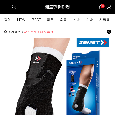
0
확딜
NEW
BEST
라켓
의류
신발
가방
셔틀콕
기획전
잠스트 보호대 모음전