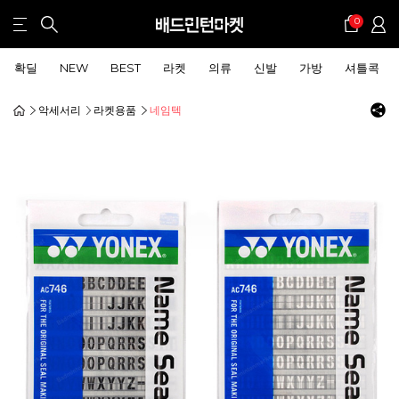
0
확딜
NEW
BEST
라켓
의류
신발
가방
셔틀콕
악세서리
라켓용품
네임텍