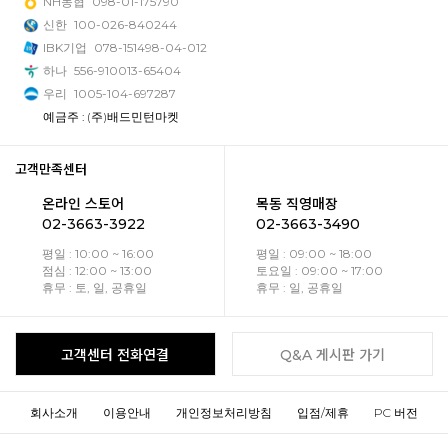
NH농협
098-01-175790
신한
100-026-840244
IBK기업
078-151498-04-012
하나
556-910013-65404
우리
1005-104-697287
예금주 : (주)배드민턴마켓
고객만족센터
온라인 스토어
목동 직영매장
02-3663-3922
02-3663-3490
평일 : 10:00 ~ 16:00
평일 : 09:00 ~ 18:00
점심 : 12:00 ~ 13:00
토요일 : 09:00 ~ 17:00
휴무 : 토, 일, 공휴일
휴무 : 일, 공휴일
고객센터 전화연결
Q&A 게시판 가기
회사소개
이용안내
개인정보처리방침
입점/제휴
PC 버전