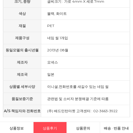
크기, 중량
글씨크기 : 가로 4mm X 세로 7mm
색상
블랙, 화이트
재질
PET
제품구성
네임 씰 1개입
동일모델의 출시년월
2013년 08월
제조자
요넥스
제조국
일본
상품별 세부사양
이니셜,전화번호를 새길수 있는 네임 씰
품질보증기준
관련법 및 소비자 분쟁해결 기준에 따름
A/S 책임자와 전화번호
(주) 배드민턴마켓 고객센터 : 02-3663-3922
상품정보
상품후기
상품문의
배송 · 반품 안내