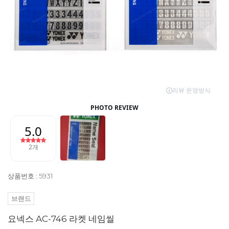
상품번호 : 5931
브랜드
요넥스 AC-746 라켓 네임씰