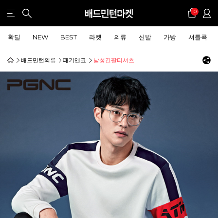
0
확딜
NEW
BEST
라켓
의류
신발
가방
셔틀콕
배드민턴의류
패기앤코
남성긴팔티셔츠