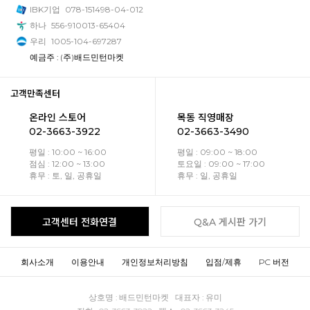
IBK기업
078-151498-04-012
하나
556-910013-65404
우리
1005-104-697287
예금주 : (주)배드민턴마켓
고객만족센터
온라인 스토어
목동 직영매장
02-3663-3922
02-3663-3490
평일 : 10:00 ~ 16:00
평일 : 09:00 ~ 18:00
점심 : 12:00 ~ 13:00
토요일 : 09:00 ~ 17:00
휴무 : 토, 일, 공휴일
휴무 : 일, 공휴일
고객센터 전화연결
Q&A 게시판 가기
회사소개
이용안내
개인정보처리방침
입점/제휴
PC 버전
상호명 : 배드민턴마켓 대표자 : 유미