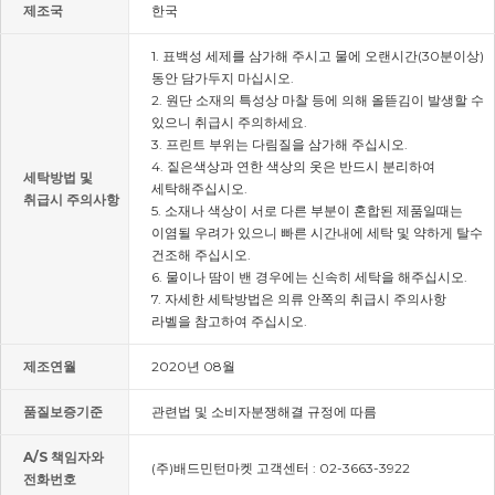
제조국
한국
1. 표백성 세제를 삼가해 주시고 물에 오랜시간(30분이상)
동안 담가두지 마십시오.
2. 원단 소재의 특성상 마찰 등에 의해 올뜯김이 발생할 수
있으니 취급시 주의하세요.
3. 프린트 부위는 다림질을 삼가해 주십시오.
4. 짙은색상과 연한 색상의 옷은 반드시 분리하여
세탁방법 및
세탁해주십시오.
취급시 주의사항
5. 소재나 색상이 서로 다른 부분이 혼합된 제품일때는
이염될 우려가 있으니 빠른 시간내에 세탁 및 약하게 탈수
건조해 주십시오.
6. 물이나 땀이 밴 경우에는 신속히 세탁을 해주십시오.
7. 자세한 세탁방법은 의류 안쪽의 취급시 주의사항
라벨을 참고하여 주십시오.
제조연월
2020년 08월
품질보증기준
관련법 및 소비자분쟁해결 규정에 따름
A/S 책임자와
(주)배드민턴마켓 고객센터 : 02-3663-3922
전화번호