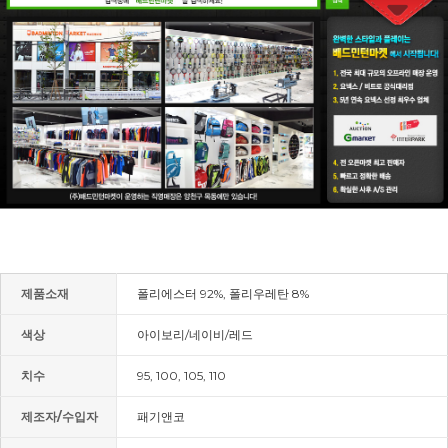
제품소재
폴리에스터 92%, 폴리우레탄 8%
색상
아이보리/네이비/레드
치수
95, 100, 105, 110
제조자/수입자
패기앤코