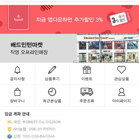
공지사항
상품후기
이벤트
관심상품
장바구니
최근본상품
주문조회
마이페이지
입금 계좌 안내
국민
808837-04-002608
NH농협
098-01-175790
신한
100-026-840244