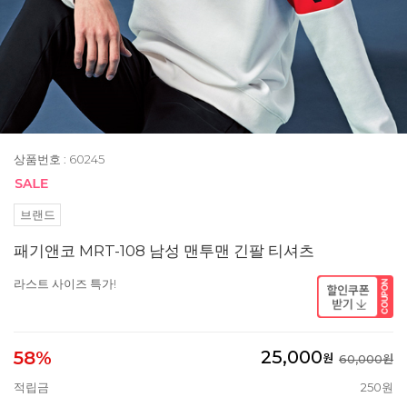
상품번호 : 60245
브랜드
패기앤코 MRT-108 남성 맨투맨 긴팔 티셔츠
라스트 사이즈 특가!
25,000
58%
원
60,000원
적립금
250원