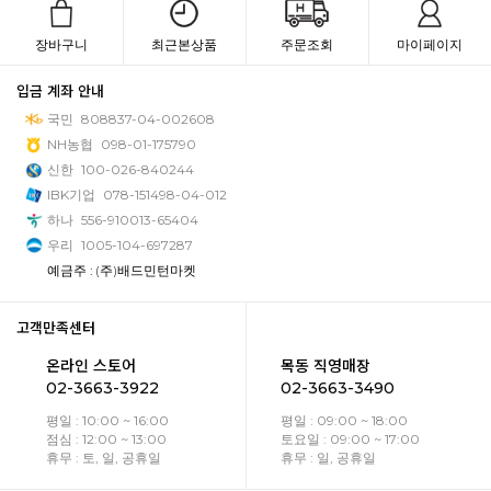
장바구니
최근본상품
주문조회
마이페이지
입금 계좌 안내
국민
808837-04-002608
NH농협
098-01-175790
신한
100-026-840244
IBK기업
078-151498-04-012
하나
556-910013-65404
우리
1005-104-697287
예금주 : (주)배드민턴마켓
고객만족센터
온라인 스토어
목동 직영매장
02-3663-3922
02-3663-3490
평일 : 10:00 ~ 16:00
평일 : 09:00 ~ 18:00
점심 : 12:00 ~ 13:00
토요일 : 09:00 ~ 17:00
휴무 : 토, 일, 공휴일
휴무 : 일, 공휴일