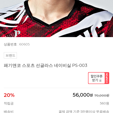
상품번호 : 60605
브랜드
패기앤코 스포츠 선글라스 네이비실 PS-003
56,000
20%
원
70,000원
적립금
560원
배송비
결제 금액 기준 5만원이상 무료배송