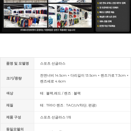
품명 및 모델명
스포츠 선글라스
전면너비 14.5cm × 다리길이 13.5cm × 렌즈가로 7.3cm ×
크기/중량
렌즈세로 4.6cm
색상
테 : 블랙,레드 / 렌즈 : 블랙
재질
테 : TR90 렌즈 : TAC(UV차단, 편광)
제품 구성
스포츠 선글라스 1개
동일모델의