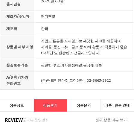
2020년 08월
출시년월
제조자/수입자
패기앤코
제조국
한국
가볍고 튼튼한 프레임으로 깨끗한 시야를 제공하여
상품별 세부 사양
사이클, 등산, 낚시, 골프 등 야외 활동 시 착용하기 좋은
UV차단 및 편광렌즈 선글라스입니다.
품질보증기준
관련법 및 소비자분쟁해결 규정에 따름
A/S 책임자와
(주)배드민턴마켓 고객센터 : 02-3663-3922
전화번호
상품정보
상품후기
상품문의
배송 · 반품 안내