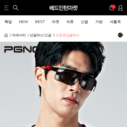
0
확딜
NEW
BEST
라켓
의류
신발
가방
셔틀콕
악세서리
선글라스/고글
스포츠선글라스