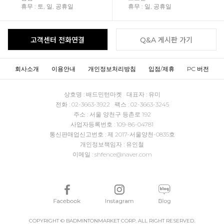
휴무 : 토, 일, 공휴일
휴무 : 일, 공휴일
고객센터 전화연결
Q&A 게시판 가기
회사소개
이용안내
개인정보처리방침
입점/제휴
PC 버전
상호명 : 배드민턴마켓 대표자 : 유미
전화 : 02-3663-3922 팩스 : 02-3663-3245
주소 : 서울 양천구 등촌로 192
사업자등록번호 : 109-86-04781
통신판매업신고번호 : 제 2017-서울양천-0835호
개인정보책임자 : 유인철
이메일 : shfence@naver.com
COPYRIGHT © BADMINTONMARKET CORP. ALL RIGHT RESERVED.