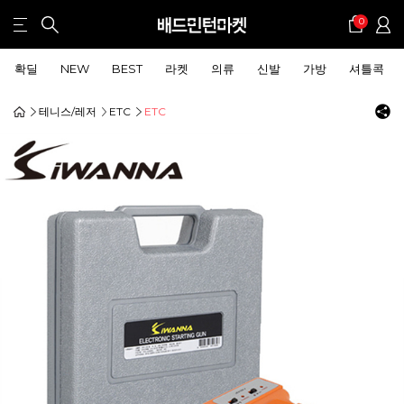
0
확딜
NEW
BEST
라켓
의류
신발
가방
셔틀콕
테니스/레저
ETC
ETC