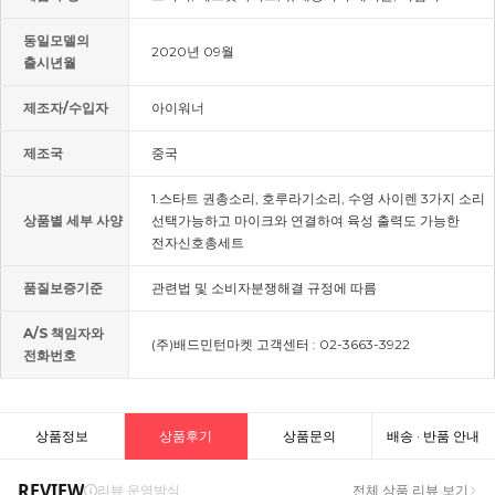
동일모델의
2020년 09월
출시년월
제조자/수입자
아이워너
제조국
중국
1.스타트 권총소리, 호루라기소리, 수영 사이렌 3가지 소리
상품별 세부 사양
선택가능하고 마이크와 연결하여 육성 출력도 가능한
전자신호총세트
품질보증기준
관련법 및 소비자분쟁해결 규정에 따름
A/S 책임자와
(주)배드민턴마켓 고객센터 : 02-3663-3922
전화번호
상품정보
상품후기
상품문의
배송 · 반품 안내