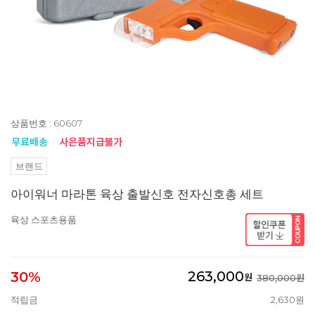
상품번호 : 60607
브랜드
아이워너 마라톤 육상 출발신호 전자신호총 세트
육상 스포츠용품
263,000
30%
원
380,000원
적립금
2,630원