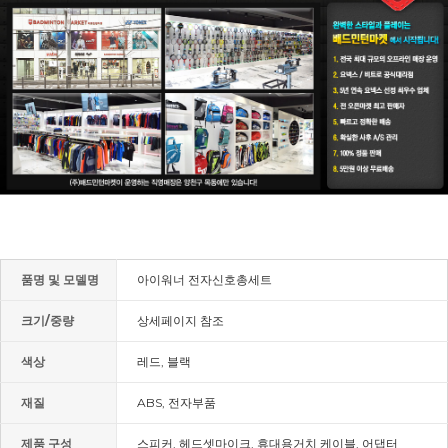
품명 및 모델명
아이워너 전자신호총세트
크기/중량
상세페이지 참조
색상
레드, 블랙
재질
ABS, 전자부품
제품 구성
스피커, 헤드셋마이크, 휴대용거치 케이블, 어댑터