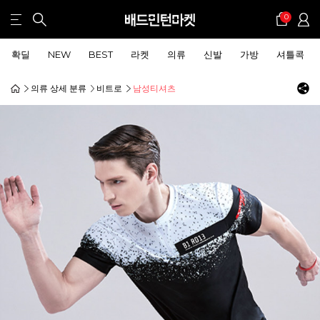
0
확딜
NEW
BEST
라켓
의류
신발
가방
셔틀콕
의류 상세 분류
비트로
남성티셔츠