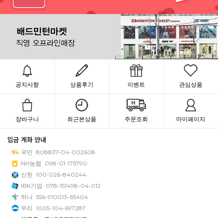
공지사항
상품후기
이벤트
관심상품
장바구니
최근본상품
주문조회
마이페이지
입금 계좌 안내
국민
808837-04-002608
NH농협
098-01-175790
신한
100-026-840244
IBK기업
078-151498-04-012
하나
556-910013-65404
우리
1005-104-697287