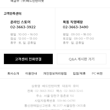
예금주 : (주)배드민턴마켓
고객만족센터
온라인 스토어
목동 직영매장
02-3663-3922
02-3663-3490
평일 : 10:00 ~ 16:00
평일 : 09:00 ~ 18:00
점심 : 12:00 ~ 13:00
토요일 : 09:00 ~ 17:00
휴무 : 토, 일, 공휴일
휴무 : 일, 공휴일
고객센터 전화연결
Q&A 게시판 가기
회사소개
이용안내
개인정보처리방침
입점/제휴
PC 버전
상호명 : 배드민턴마켓 대표자 : 유미
전화 : 02-3663-3922 팩스 : 02-3663-3245
주소 : 서울 양천구 등촌로 192
사업자등록번호 : 109-86-04781
통신판매업신고번호 : 제 2017-서울양천-0835호