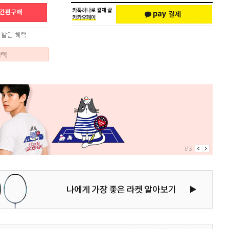
혜택
1/3