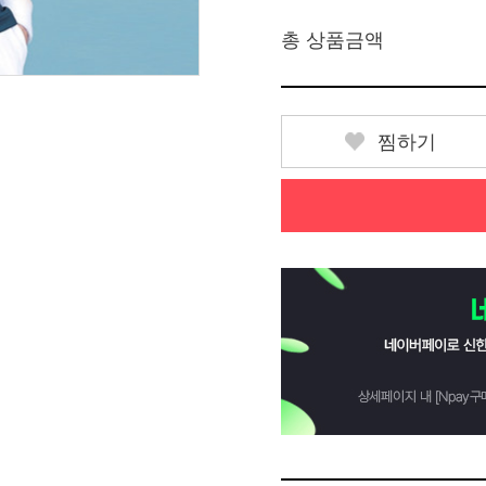
총 상품금액
찜하기