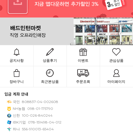
공지사항
상품후기
이벤트
관심상품
장바구니
최근본상품
주문조회
마이페이지
입금 계좌 안내
국민
808837-04-002608
NH농협
098-01-175790
신한
100-026-840244
IBK기업
078-151498-04-012
하나
556-910013-65404