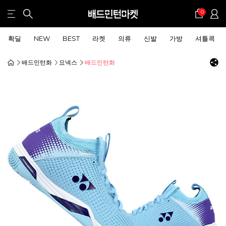
0
확딜
NEW
BEST
라켓
의류
신발
가방
셔틀콕
배드민턴화
요넥스
배드민턴화