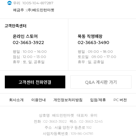
우리
1005-104-697287
예금주 : (주)배드민턴마켓
고객만족센터
온라인 스토어
목동 직영매장
02-3663-3922
02-3663-3490
평일 : 10:00 ~ 16:00
평일 : 09:00 ~ 18:00
점심 : 12:00 ~ 13:00
토요일 : 09:00 ~ 17:00
휴무 : 토, 일, 공휴일
휴무 : 일, 공휴일
고객센터 전화연결
Q&A 게시판 가기
회사소개
이용안내
개인정보처리방침
입점/제휴
PC 버전
상호명 : 배드민턴마켓 대표자 : 유미
전화 : 02-3663-3922 팩스 : 02-3663-3245
주소 : 서울 양천구 등촌로 192
사업자등록번호 : 109-86-04781