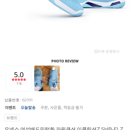
상품번호 : 62091
브랜드
요넥스 여성배드민턴화 파워쿠션 이클립션Z SHB-ELZ