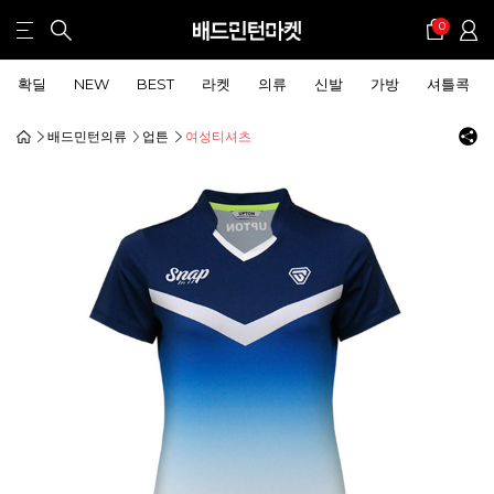
0
확딜
NEW
BEST
라켓
의류
신발
가방
셔틀콕
배드민턴의류
업튼
여성티셔츠