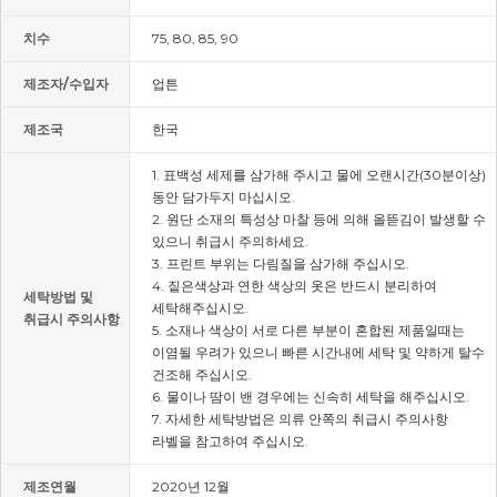
치수
75, 80, 85, 90
제조자/수입자
업튼
제조국
한국
1. 표백성 세제를 삼가해 주시고 물에 오랜시간(30분이상)
동안 담가두지 마십시오.
2. 원단 소재의 특성상 마찰 등에 의해 올뜯김이 발생할 수
있으니 취급시 주의하세요.
3. 프린트 부위는 다림질을 삼가해 주십시오.
4. 짙은색상과 연한 색상의 옷은 반드시 분리하여
세탁방법 및
세탁해주십시오.
취급시 주의사항
5. 소재나 색상이 서로 다른 부분이 혼합된 제품일때는
이염될 우려가 있으니 빠른 시간내에 세탁 및 약하게 탈수
건조해 주십시오.
6. 물이나 땀이 밴 경우에는 신속히 세탁을 해주십시오.
7. 자세한 세탁방법은 의류 안쪽의 취급시 주의사항
라벨을 참고하여 주십시오.
제조연월
2020년 12월