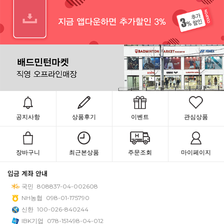
공지사항
상품후기
이벤트
관심상품
장바구니
최근본상품
주문조회
마이페이지
입금 계좌 안내
국민
808837-04-002608
NH농협
098-01-175790
신한
100-026-840244
IBK기업
078-151498-04-012